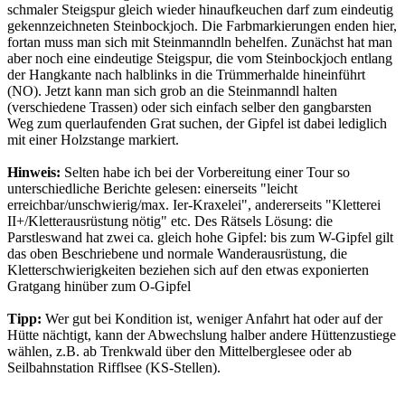
schmaler Steigspur gleich wieder hinaufkeuchen darf zum eindeutig
gekennzeichneten Steinbockjoch. Die Farbmarkierungen enden hier,
fortan muss man sich mit Steinmanndln behelfen. Zunächst hat man
aber noch eine eindeutige Steigspur, die vom Steinbockjoch entlang
der Hangkante nach halblinks in die Trümmerhalde hineinführt
(NO). Jetzt kann man sich grob an die Steinmanndl halten
(verschiedene Trassen) oder sich einfach selber den gangbarsten
Weg zum querlaufenden Grat suchen, der Gipfel ist dabei lediglich
mit einer Holzstange markiert.
Hinweis:
Selten habe ich bei der Vorbereitung einer Tour so
unterschiedliche Berichte gelesen: einerseits "leicht
erreichbar/unschwierig/max. Ier-Kraxelei", andererseits "Kletterei
II+/Kletterausrüstung nötig" etc. Des Rätsels Lösung: die
Parstleswand hat zwei ca. gleich hohe Gipfel: bis zum W-Gipfel gilt
das oben Beschriebene und normale Wanderausrüstung, die
Kletterschwierigkeiten beziehen sich auf den etwas exponierten
Gratgang hinüber zum O-Gipfel
Tipp:
Wer gut bei Kondition ist, weniger Anfahrt hat oder auf der
Hütte nächtigt, kann der Abwechslung halber andere Hüttenzustiege
wählen, z.B. ab Trenkwald über den Mittelberglesee oder ab
Seilbahnstation Rifflsee (KS-Stellen).