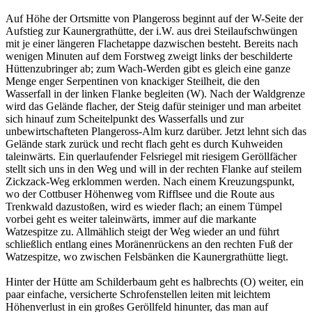
Auf Höhe der Ortsmitte von Plangeross beginnt auf der W-Seite der
Aufstieg zur Kaunergrathütte, der i.W. aus drei Steilaufschwüngen
mit je einer längeren Flachetappe dazwischen besteht. Bereits nach
wenigen Minuten auf dem Forstweg zweigt links der beschilderte
Hüttenzubringer ab; zum Wach-Werden gibt es gleich eine ganze
Menge enger Serpentinen von knackiger Steilheit, die den
Wasserfall in der linken Flanke begleiten (W). Nach der Waldgrenze
wird das Gelände flacher, der Steig dafür steiniger und man arbeitet
sich hinauf zum Scheitelpunkt des Wasserfalls und zur
unbewirtschafteten Plangeross-Alm kurz darüber. Jetzt lehnt sich das
Gelände stark zurück und recht flach geht es durch Kuhweiden
taleinwärts. Ein querlaufender Felsriegel mit riesigem Geröllfächer
stellt sich uns in den Weg und will in der rechten Flanke auf steilem
Zickzack-Weg erklommen werden. Nach einem Kreuzungspunkt,
wo der Cottbuser Höhenweg vom Rifflsee und die Route aus
Trenkwald dazustoßen, wird es wieder flach; an einem Tümpel
vorbei geht es weiter taleinwärts, immer auf die markante
Watzespitze zu. Allmählich steigt der Weg wieder an und führt
schließlich entlang eines Moränenrückens an den rechten Fuß der
Watzespitze, wo zwischen Felsbänken die Kaunergrathütte liegt.
Hinter der Hütte am Schilderbaum geht es halbrechts (O) weiter, ein
paar einfache, versicherte Schrofenstellen leiten mit leichtem
Höhenverlust in ein großes Geröllfeld hinunter, das man auf