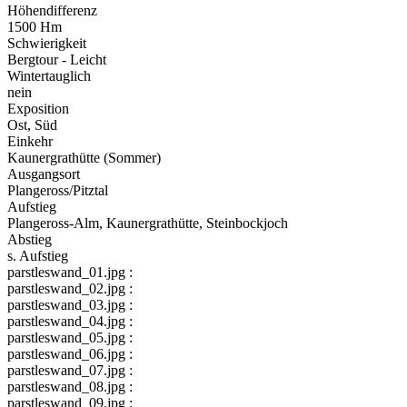
Höhendifferenz
1500 Hm
Schwierigkeit
Bergtour - Leicht
Wintertauglich
nein
Exposition
Ost, Süd
Einkehr
Kaunergrathütte (Sommer)
Ausgangsort
Plangeross/Pitztal
Aufstieg
Plangeross-Alm, Kaunergrathütte, Steinbockjoch
Abstieg
s. Aufstieg
parstleswand_01.jpg :
parstleswand_02.jpg :
parstleswand_03.jpg :
parstleswand_04.jpg :
parstleswand_05.jpg :
parstleswand_06.jpg :
parstleswand_07.jpg :
parstleswand_08.jpg :
parstleswand_09.jpg :