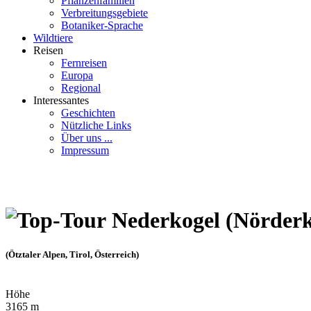
Pflanzenfamilien
Verbreitungsgebiete
Botaniker-Sprache
Wildtiere
Reisen
Fernreisen
Europa
Regional
Interessantes
Geschichten
Nützliche Links
Über uns ...
Impressum
Nederkogel (Nörderk
(Ötztaler Alpen, Tirol, Österreich)
Höhe
3165 m