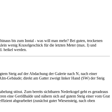
inaus bis zum Inntal - was will man mehr? Bei guten, trockenen
klein wenig Kraxelgeschick für die letzten Meter (max. I) und
l. heikel werden.
gtem Steig auf der Abdachung der Galerie nach N, nach einer
 Alm-Gebäude; direkt am Gatter zweigt linker Hand (SW) der Steig
belung stösst. Zum bereits sichtbaren Nederkogel geht es geradeaus
ren eine Geröllhalde und nähern sich auf gutem Steig einer vom Grat
fizient abgearbeitet (zunächst guter Wiesensteig, nach oben