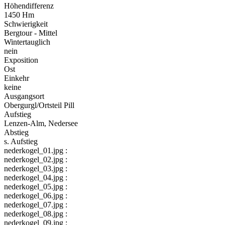
Höhendifferenz
1450 Hm
Schwierigkeit
Bergtour - Mittel
Wintertauglich
nein
Exposition
Ost
Einkehr
keine
Ausgangsort
Obergurgl/Ortsteil Pill
Aufstieg
Lenzen-Alm, Nedersee
Abstieg
s. Aufstieg
nederkogel_01.jpg :
nederkogel_02.jpg :
nederkogel_03.jpg :
nederkogel_04.jpg :
nederkogel_05.jpg :
nederkogel_06.jpg :
nederkogel_07.jpg :
nederkogel_08.jpg :
nederkogel_09.jpg :