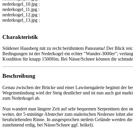
nederkogel_10.jpg :
nederkogel_11.jpg :
nederkogel_12.jpg :
nederkogel_13.jpg :
Charakteristik
Söldener Hausberg mit zu recht berühmtem Panorama! Der Blick reich
Bedingungen ist der Nederkogel ein echter "Wander-3000er"; verlangt 
Kondition für knapp 1500Hm. Bei Nässe/Schnee können die schmalen, 
Beschreibung
Genau zwischen der Brücke und einer Lawinengalerie beginnt der bes
Wegeinmündung wird der Steig deutlicher und ist nun auch gut markie
zum Nederkogel ab.
Nun wandert man längere Zeit auf sehr bequemen Serpentinen den stei
weiter, der 5-minütige Abstecher zum malerischen Nedersee lohnt ab
herabziehenden Rinne. In ausgesprochen steilem Gelände werden die H
zunehmend erdig, bei Nässe/Schnee ggf. heikel).