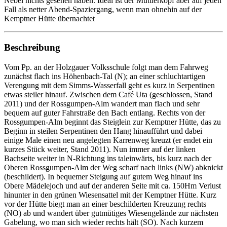
Nebel nichts gesehen haben. Ideal ist der Muttlerkopf aber auf jeden
Fall als netter Abend-Spaziergang, wenn man ohnehin auf der
Kemptner Hütte übernachtet
Beschreibung
Vom Pp. an der Holzgauer Volksschule folgt man dem Fahrweg
zunächst flach ins Höhenbach-Tal (N); an einer schluchtartigen
Verengung mit dem Simms-Wasserfall geht es kurz in Serpentinen
etwas steiler hinauf. Zwischen dem Café Uta (geschlossen, Stand
2011) und der Rossgumpen-Alm wandert man flach und sehr
bequem auf guter Fahrstraße den Bach entlang. Rechts von der
Rossgumpen-Alm beginnt das Steiglein zur Kemptner Hütte, das zu
Beginn in steilen Serpentinen den Hang hinaufführt und dabei
einige Male einen neu angelegten Karrenweg kreuzt (er endet ein
kurzes Stück weiter, Stand 2011). Nun immer auf der linken
Bachseite weiter in N-Richtung ins taleinwärts, bis kurz nach der
Oberen Rossgumpen-Alm der Weg scharf nach links (NW) abknickt
(beschildert). In bequemer Steigung auf gutem Weg hinauf ins
Obere Mädelejoch und auf der anderen Seite mit ca. 150Hm Verlust
hinunter in den grünen Wiesensattel mit der Kemptner Hütte. Kurz
vor der Hütte biegt man an einer beschilderten Kreuzung rechts
(NO) ab und wandert über gutmütiges Wiesengelände zur nächsten
Gabelung, wo man sich wieder rechts hält (SO). Nach kurzem