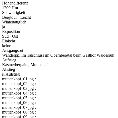
Höhendifferenz
1200 Hm
Schwierigkeit
Bergtour - Leicht
Wintertauglich
ja
Exposition
Süd - Ost
Einkehr
keine
Ausgangsort
Wanderpp. Im Talschluss im Obernbergtal beim Gasthof Waldesruh
Aufstieg
Kastnerbergalm, Muttenjoch
Abstieg
s. Aufstieg
muttenkopf_01.jpg :
muttenkopf_02.jpg :
muttenkopf_03.jpg :
muttenkopf_04.jpg :
muttenkopf_05.jpg :
muttenkopf_06.jpg :
muttenkopf_07.jpg :
muttenkopf_08.jpg :
muttenkopf_09.jpg :