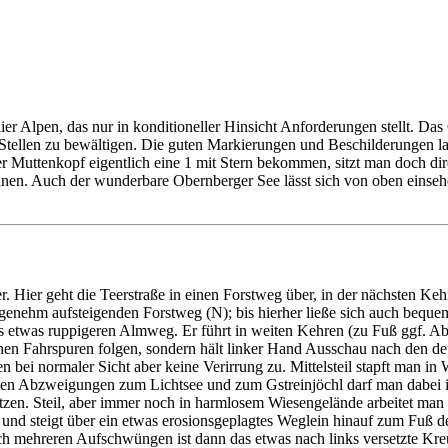
ier Alpen, das nur in konditioneller Hinsicht Anforderungen stellt. Das
zte Stellen zu bewältigen. Die guten Markierungen und Beschilderungen 
er Muttenkopf eigentlich eine 1 mit Stern bekommen, sitzt man doch di
n. Auch der wunderbare Obernberger See lässt sich von oben einsehen
 Hier geht die Teerstraße in einen Forstweg über, in der nächsten Ke
genehm aufsteigenden Forstweg (N); bis hierher ließe sich auch beque
ngs etwas ruppigeren Almweg. Er führt in weiten Kehren (zu Fuß ggf. A
n Fahrspuren folgen, sondern hält linker Hand Ausschau nach den deut
bei normaler Sicht aber keine Verirrung zu. Mittelsteil stapft man in
rten Abzweigungen zum Lichtsee und zum Gstreinjöchl darf man dabei ig
utzen. Steil, aber immer noch in harmlosem Wiesengelände arbeitet 
und steigt über ein etwas erosionsgeplagtes Weglein hinauf zum Fuß de
ch mehreren Aufschwüngen ist dann das etwas nach links versetzte Kreu