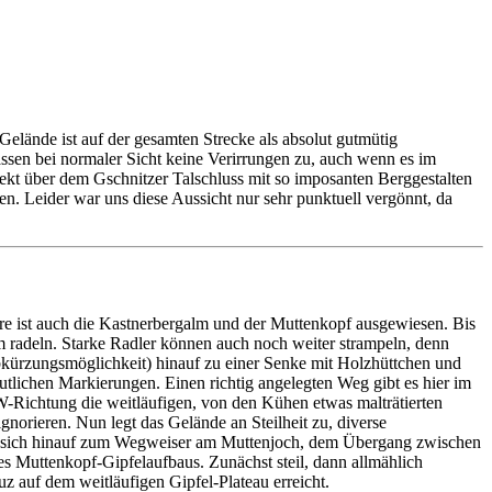
 Gelände ist auf der gesamten Strecke als absolut gutmütig
lassen bei normaler Sicht keine Verirrungen zu, auch wenn es im
rekt über dem Gschnitzer Talschluss mit so imposanten Berggestalten
. Leider war uns diese Aussicht nur sehr punktuell vergönnt, da
hre ist auch die Kastnerbergalm und der Muttenkopf ausgewiesen. Bis
m radeln. Starke Radler können auch noch weiter strampeln, denn
bkürzungsmöglichkeit) hinauf zu einer Senke mit Holzhüttchen und
lichen Markierungen. Einen richtig angelegten Weg gibt es hier im
 W-Richtung die weitläufigen, von den Kühen etwas malträtierten
norieren. Nun legt das Gelände an Steilheit zu, diverse
man sich hinauf zum Wegweiser am Muttenjoch, dem Übergang zwischen
s Muttenkopf-Gipfelaufbaus. Zunächst steil, dann allmählich
z auf dem weitläufigen Gipfel-Plateau erreicht.