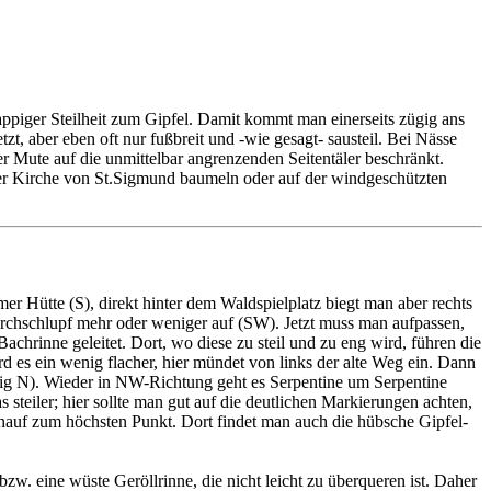
ppiger Steilheit zum Gipfel. Damit kommt man einerseits zügig ans
zt, aber eben oft nur fußbreit und -wie gesagt- sausteil. Bei Nässe
er Mute auf die unmittelbar angrenzenden Seitentäler beschränkt.
 der Kirche von St.Sigmund baumeln oder auf der windgeschützten
 Hütte (S), direkt hinter dem Waldspielplatz biegt man aber rechts
urchschlupf mehr oder weniger auf (SW). Jetzt muss man aufpassen,
chrinne geleitet. Dort, wo diese zu steil und zu eng wird, führen die
rd es ein wenig flacher, hier mündet von links der alte Weg ein. Dann
itig N). Wieder in NW-Richtung geht es Serpentine um Serpentine
steiler; hier sollte man gut auf die deutlichen Markierungen achten,
hinauf zum höchsten Punkt. Dort findet man auch die hübsche Gipfel-
bzw. eine wüste Geröllrinne, die nicht leicht zu überqueren ist. Daher