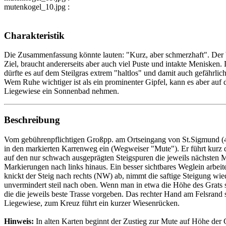
mutenkogel_10.jpg :
Charakteristik
Die Zusammenfassung könnte lauten: "Kurz, aber schmerzhaft". Der W
Ziel, braucht andererseits aber auch viel Puste und intakte Menisken. 
dürfte es auf dem Steilgras extrem "haltlos" und damit auch gefährli
Wem Ruhe wichtiger ist als ein prominenter Gipfel, kann es aber au
Liegewiese ein Sonnenbad nehmen.
Beschreibung
Vom gebührenpflichtigen Großpp. am Ortseingang von St.Sigmund (4,-
in den markierten Karrenweg ein (Wegweiser "Mute"). Er führt kurz d
auf den nur schwach ausgeprägten Steigspuren die jeweils nächsten Ma
Markierungen nach links hinaus. Ein besser sichtbares Weglein arbeite
knickt der Steig nach rechts (NW) ab, nimmt die saftige Steigung wi
unvermindert steil nach oben. Wenn man in etwa die Höhe des Grats sch
die die jeweils beste Trasse vorgeben. Das rechter Hand am Felsrand 
Liegewiese, zum Kreuz führt ein kurzer Wiesenrücken.
Hinweis:
In alten Karten beginnt der Zustieg zur Mute auf Höhe der Gl