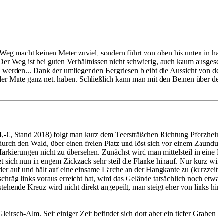
eg macht keinen Meter zuviel, sondern führt von oben bis unten in ha
Der Weg ist bei guten Verhältnissen nicht schwierig, auch kaum ausgeset
ch werden... Dank der umliegenden Bergriesen bleibt die Aussicht von d
f der Mute ganz nett haben. Schließlich kann man mit den Beinen über
€, Stand 2018) folgt man kurz dem Teersträßchen Richtung Pforzheimer
urch den Wald, über einen freien Platz und löst sich vor einem Zaund
rkierungen nicht zu übersehen. Zunächst wird man mittelsteil in eine Ba
t sich nun in engem Zickzack sehr steil die Flanke hinauf. Nur kurz wi
eder auf und hält auf eine einsame Lärche an der Hangkante zu (kurzze
räg links voraus erreicht hat, wird das Gelände tatsächlich noch etwas 
stehende Kreuz wird nicht direkt angepeilt, man steigt eher von links 
eirsch-Alm. Seit einiger Zeit befindet sich dort aber ein tiefer Graben 