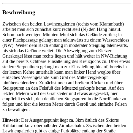
Beschreibung
Zwischen den beiden Lawinengalerien (rechts vom Klammbach)
arbeitet man sich zunächst kurz recht steil (N) den Hang hinauf.
Schon nach wenigen Minuten lehnt sich das Gelände zurück; in
einer Flachpassage gelangt man taleinwärts zu einem Wasserschloss
(NW). Weiter dem Bach entlang in moderater Steigung taleinwärts,
bis sich das Gelände weitet. Die Abzweigung zum Rietzer
Grieskogel lässt man rechts liegen und hält weiter in NW-Richtung
auf die bereits sichtbare Einsattelung des Kreuzjochs zu. Über etwas
steilere Serpentinen gelangt man zur Einsatellung hinauf, bereits in
der letzten Kehre unterhalb kann man linker Hand weglos über
einfaches Wiesengelände zum Grat des Mitterzeigerkopf
hinüberschlendern. Zunächst noch auf breitem Rücken und über
Steigspuren an den Felsfuß des Mitterzeigerkopfs heran. Auf den
letzten Metern wird der Grat steiler und etwas ausgesetzt; hier
empfiehlt es sich, den deutlichen Steigspuren in die Nordflanke zu
folgen und hier die letzten Meter durch Geröll und einfache Felsen
zu bewältigen.
Hinweis:
Der Ausgangspunkt liegt ca. 3km östlich des Skiorts
Kühtai und kurz oberhalb der Zirmbachalm. Zwischen den beiden
Lawinengalerien gibt es einige Parkplätze entlang der Straße.