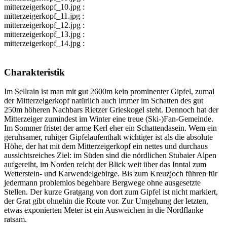
mitterzeigerkopf_10.jpg :
mitterzeigerkopf_11.jpg :
mitterzeigerkopf_12.jpg :
mitterzeigerkopf_13.jpg :
mitterzeigerkopf_14.jpg :
Charakteristik
Im Sellrain ist man mit gut 2600m kein prominenter Gipfel, zumal
der Mitterzeigerkopf natürlich auch immer im Schatten des gut
250m höheren Nachbars Rietzer Grieskogel steht. Dennoch hat der
Mitterzeiger zumindest im Winter eine treue (Ski-)Fan-Gemeinde.
Im Sommer fristet der arme Kerl eher ein Schattendasein. Wem ein
geruhsamer, ruhiger Gipfelaufenthalt wichtiger ist als die absolute
Höhe, der hat mit dem Mitterzeigerkopf ein nettes und durchaus
aussichtsreiches Ziel: im Süden sind die nördlichen Stubaier Alpen
aufgereiht, im Norden reicht der Blick weit über das Inntal zum
Wetterstein- und Karwendelgebirge. Bis zum Kreuzjoch führen für
jedermann problemlos begehbare Bergwege ohne ausgesetzte
Stellen. Der kurze Gratgang von dort zum Gipfel ist nicht markiert,
der Grat gibt ohnehin die Route vor. Zur Umgehung der letzten,
etwas exponierten Meter ist ein Ausweichen in die Nordflanke
ratsam.