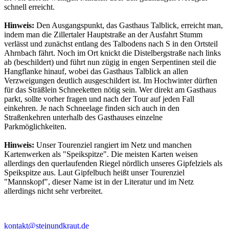
schnell erreicht.
Hinweis:
Den Ausgangspunkt, das Gasthaus Talblick, erreicht man,
indem man die Zillertaler Hauptstraße an der Ausfahrt Stumm
verlässt und zunächst entlang des Talbodens nach S in den Ortsteil
Ahrnbach fährt. Noch im Ort knickt die Distelbergstraße nach links
ab (beschildert) und führt nun zügig in engen Serpentinen steil die
Hangflanke hinauf, wobei das Gasthaus Talblick an allen
Verzweigungen deutlich ausgeschildert ist. Im Hochwinter dürften
für das Sträßlein Schneeketten nötig sein. Wer direkt am Gasthaus
parkt, sollte vorher fragen und nach der Tour auf jeden Fall
einkehren. Je nach Schneelage finden sich auch in den
Straßenkehren unterhalb des Gasthauses einzelne
Parkmöglichkeiten.
Hinweis:
Unser Tourenziel rangiert im Netz und manchen
Kartenwerken als "Speikspitze". Die meisten Karten weisen
allerdings den querlaufenden Riegel nördlich unseres Gipfelziels als
Speikspitze aus. Laut Gipfelbuch heißt unser Tourenziel
"Mannskopf", dieser Name ist in der Literatur und im Netz
allerdings nicht sehr verbreitet.
kontakt@steinundkraut.de