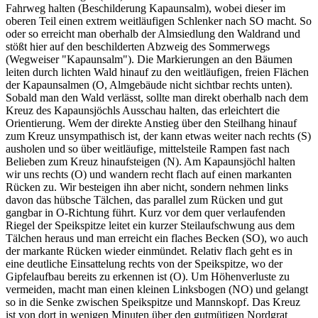
Fahrweg halten (Beschilderung Kapaunsalm), wobei dieser im
oberen Teil einen extrem weitläufigen Schlenker nach SO macht. So
oder so erreicht man oberhalb der Almsiedlung den Waldrand und
stößt hier auf den beschilderten Abzweig des Sommerwegs
(Wegweiser "Kapaunsalm"). Die Markierungen an den Bäumen
leiten durch lichten Wald hinauf zu den weitläufigen, freien Flächen
der Kapaunsalmen (O, Almgebäude nicht sichtbar rechts unten).
Sobald man den Wald verlässt, sollte man direkt oberhalb nach dem
Kreuz des Kapaunsjöchls Ausschau halten, das erleichtert die
Orientierung. Wem der direkte Anstieg über den Steilhang hinauf
zum Kreuz unsympathisch ist, der kann etwas weiter nach rechts (S)
ausholen und so über weitläufige, mittelsteile Rampen fast nach
Belieben zum Kreuz hinaufsteigen (N). Am Kapaunsjöchl halten
wir uns rechts (O) und wandern recht flach auf einen markanten
Rücken zu. Wir besteigen ihn aber nicht, sondern nehmen links
davon das hübsche Tälchen, das parallel zum Rücken und gut
gangbar in O-Richtung führt. Kurz vor dem quer verlaufenden
Riegel der Speikspitze leitet ein kurzer Steilaufschwung aus dem
Tälchen heraus und man erreicht ein flaches Becken (SO), wo auch
der markante Rücken wieder einmündet. Relativ flach geht es in
eine deutliche Einsattelung rechts von der Speikspitze, wo der
Gipfelaufbau bereits zu erkennen ist (O). Um Höhenverluste zu
vermeiden, macht man einen kleinen Linksbogen (NO) und gelangt
so in die Senke zwischen Speikspitze und Mannskopf. Das Kreuz
ist von dort in wenigen Minuten über den gutmütigen Nordgrat