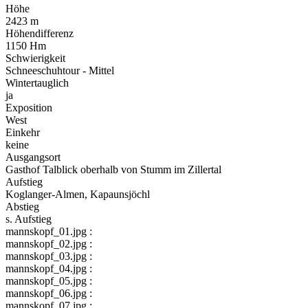
Höhe
2423 m
Höhendifferenz
1150 Hm
Schwierigkeit
Schneeschuhtour - Mittel
Wintertauglich
ja
Exposition
West
Einkehr
keine
Ausgangsort
Gasthof Talblick oberhalb von Stumm im Zillertal
Aufstieg
Koglanger-Almen, Kapaunsjöchl
Abstieg
s. Aufstieg
mannskopf_01.jpg :
mannskopf_02.jpg :
mannskopf_03.jpg :
mannskopf_04.jpg :
mannskopf_05.jpg :
mannskopf_06.jpg :
mannskopf_07.jpg :