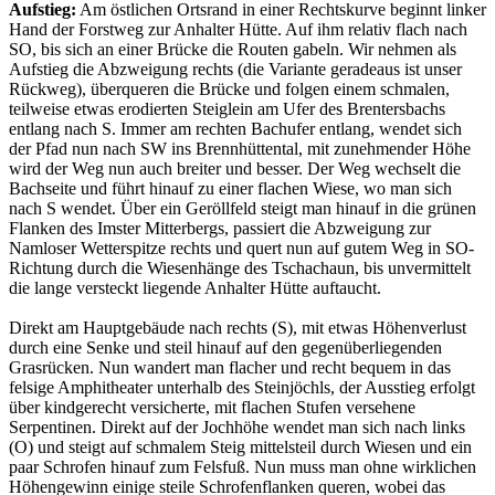
Aufstieg:
Am östlichen Ortsrand in einer Rechtskurve beginnt linker
Hand der Forstweg zur Anhalter Hütte. Auf ihm relativ flach nach
SO, bis sich an einer Brücke die Routen gabeln. Wir nehmen als
Aufstieg die Abzweigung rechts (die Variante geradeaus ist unser
Rückweg), überqueren die Brücke und folgen einem schmalen,
teilweise etwas erodierten Steiglein am Ufer des Brentersbachs
entlang nach S. Immer am rechten Bachufer entlang, wendet sich
der Pfad nun nach SW ins Brennhüttental, mit zunehmender Höhe
wird der Weg nun auch breiter und besser. Der Weg wechselt die
Bachseite und führt hinauf zu einer flachen Wiese, wo man sich
nach S wendet. Über ein Geröllfeld steigt man hinauf in die grünen
Flanken des Imster Mitterbergs, passiert die Abzweigung zur
Namloser Wetterspitze rechts und quert nun auf gutem Weg in SO-
Richtung durch die Wiesenhänge des Tschachaun, bis unvermittelt
die lange versteckt liegende Anhalter Hütte auftaucht.
Direkt am Hauptgebäude nach rechts (S), mit etwas Höhenverlust
durch eine Senke und steil hinauf auf den gegenüberliegenden
Grasrücken. Nun wandert man flacher und recht bequem in das
felsige Amphitheater unterhalb des Steinjöchls, der Ausstieg erfolgt
über kindgerecht versicherte, mit flachen Stufen versehene
Serpentinen. Direkt auf der Jochhöhe wendet man sich nach links
(O) und steigt auf schmalem Steig mittelsteil durch Wiesen und ein
paar Schrofen hinauf zum Felsfuß. Nun muss man ohne wirklichen
Höhengewinn einige steile Schrofenflanken queren, wobei das