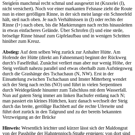
Steiglein manchmal recht schmal und ausgesetzt ist (Kraxelei (I),
nicht versichert). Noch vor einer markanten Felsnase zieht die Route
nun in einer gerölligen Rinne, in der sich meist lange ein Schneefeld
hält, steil nach oben. Je nach Verhältnissen in (I) oder rechts der
Rinne (I+) nach oben, bis die Markierungen nach rechts hinausleiten
in etwas einfacheres Gelände. Über Schrofen (I) und eine steile,
bröselige Rinne hinauf zum Gipfelaufbau und in wenigen Schritten
hinüber zum Kreuz.
Abstieg:
Auf dem selben Weg zurück zur Anhalter Hütte. Am
Hofende der Hütte (direkt am Fahnenmast) beginnt der Rückweg
durch's Faselfeiltal. Zunächst verliert man aber nur wenig Höhe, der
Steig verläuft nahezu parallel und etwas oberhalb zum Aufstiegsweg
durch die Grashänge des Tschachaun (N, NW). Erst in der
Einsattelung zwischen Tschachaun und Imster Mitterberg wendet
sich der Steig nach rechts (NO) und führt in vielen Serpentinen
durch Weidegelände hinunter zum Talschluss mit dem Wasserfall.
Nun auf gutem Steig immer am linken Bachufer entlang nach N;
man passiert ein kleines Hüttchen, kurz danach wechselt der Steig
durch das breite, geröllige Bachbett auf die rechte Uferseite und
führt dort zurück in den Talgrund und zu der bereits bekannten
Verzweigung an der Brücke
Hinweis:
Wesentlich leichter und kürzer lässt sich der Maldongrat
von der Passhöhe der Hahntennjoch-Straße ersteigen; von dort sind