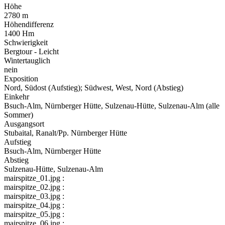
Höhe
2780 m
Höhendifferenz
1400 Hm
Schwierigkeit
Bergtour - Leicht
Wintertauglich
nein
Exposition
Nord, Südost (Aufstieg); Südwest, West, Nord (Abstieg)
Einkehr
Bsuch-Alm, Nürnberger Hütte, Sulzenau-Hütte, Sulzenau-Alm (alle
Sommer)
Ausgangsort
Stubaital, Ranalt/Pp. Nürnberger Hütte
Aufstieg
Bsuch-Alm, Nürnberger Hütte
Abstieg
Sulzenau-Hütte, Sulzenau-Alm
mairspitze_01.jpg :
mairspitze_02.jpg :
mairspitze_03.jpg :
mairspitze_04.jpg :
mairspitze_05.jpg :
mairspitze_06.jpg :