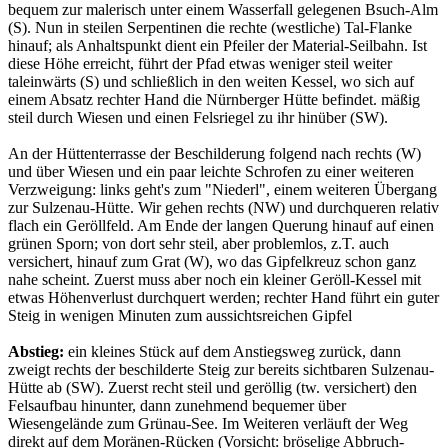
bequem zur malerisch unter einem Wasserfall gelegenen Bsuch-Alm
(S). Nun in steilen Serpentinen die rechte (westliche) Tal-Flanke
hinauf; als Anhaltspunkt dient ein Pfeiler der Material-Seilbahn. Ist
diese Höhe erreicht, führt der Pfad etwas weniger steil weiter
taleinwärts (S) und schließlich in den weiten Kessel, wo sich auf
einem Absatz rechter Hand die Nürnberger Hütte befindet. mäßig
steil durch Wiesen und einen Felsriegel zu ihr hinüber (SW).
An der Hüttenterrasse der Beschilderung folgend nach rechts (W)
und über Wiesen und ein paar leichte Schrofen zu einer weiteren
Verzweigung: links geht's zum "Niederl", einem weiteren Übergang
zur Sulzenau-Hütte. Wir gehen rechts (NW) und durchqueren relativ
flach ein Geröllfeld. Am Ende der langen Querung hinauf auf einen
grünen Sporn; von dort sehr steil, aber problemlos, z.T. auch
versichert, hinauf zum Grat (W), wo das Gipfelkreuz schon ganz
nahe scheint. Zuerst muss aber noch ein kleiner Geröll-Kessel mit
etwas Höhenverlust durchquert werden; rechter Hand führt ein guter
Steig in wenigen Minuten zum aussichtsreichen Gipfel
Abstieg:
ein kleines Stück auf dem Anstiegsweg zurück, dann
zweigt rechts der beschilderte Steig zur bereits sichtbaren Sulzenau-
Hütte ab (SW). Zuerst recht steil und geröllig (tw. versichert) den
Felsaufbau hinunter, dann zunehmend bequemer über
Wiesengelände zum Grünau-See. Im Weiteren verläuft der Weg
direkt auf dem Moränen-Rücken (Vorsicht: bröselige Abbruch-