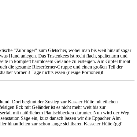
ktische "Zubringer" zum Gletscher, wobei man bis weit hinauf sogar
as Hand anlegen. Das Tristenkees ist recht flach, spaltenarm und
kseite in komplett harmlosem Gelände zu ersteigen. Am Gipfel thront
uch die gesamte Rieserferner-Gruppe und einen großen Teil der
halber vorher 3 Tage nichts essen (riesige Portionen)!
nd. Dort beginnt der Zustieg zur Kassler Hütte mit etlichen
elsigen Eck mit Geländer ist es nicht mehr weit bis zur
serfall mit natürlichem Plantschbecken darunter. Nun wird der Weg
usenstation Säge ein, kurz danach lassen wir die Eppacher-Alm
ler hinaufleiten zur schon lange sichtbaren Kasseler Hütte (ggf.