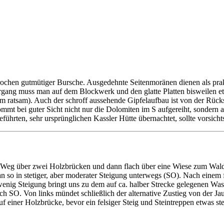
sprochen gutmütiger Bursche. Ausgedehnte Seitenmoränen dienen als pra
gang muss man auf dem Blockwerk und den glatte Platten bisweilen etw
zdem ratsam). Auch der schroff aussehende Gipfelaufbau ist von der Rüc
t bei guter Sicht nicht nur die Dolomiten im S aufgereiht, sondern a
hrten, sehr ursprünglichen Kassler Hütte übernachtet, sollte vorsichts
 Weg über zwei Holzbrücken und dann flach über eine Wiese zum Waldra
an so in stetiger, aber moderater Steigung unterwegs (SO). Nach einem f
enig Steigung bringt uns zu dem auf ca. halber Strecke gelegenen Was
ch SO. Von links mündet schließlich der alternative Zustieg von der Ja
f einer Holzbrücke, bevor ein felsiger Steig und Steintreppen etwas stei