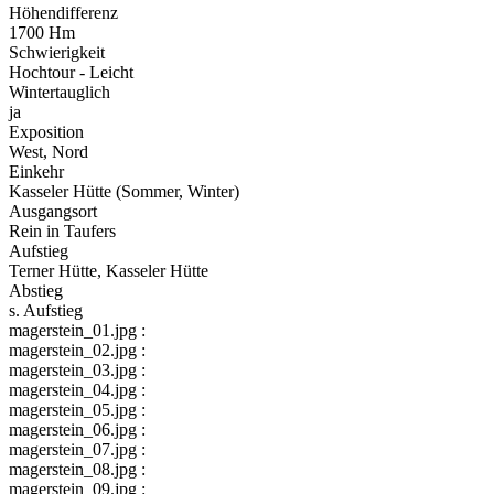
Höhendifferenz
1700 Hm
Schwierigkeit
Hochtour - Leicht
Wintertauglich
ja
Exposition
West, Nord
Einkehr
Kasseler Hütte (Sommer, Winter)
Ausgangsort
Rein in Taufers
Aufstieg
Terner Hütte, Kasseler Hütte
Abstieg
s. Aufstieg
magerstein_01.jpg :
magerstein_02.jpg :
magerstein_03.jpg :
magerstein_04.jpg :
magerstein_05.jpg :
magerstein_06.jpg :
magerstein_07.jpg :
magerstein_08.jpg :
magerstein_09.jpg :