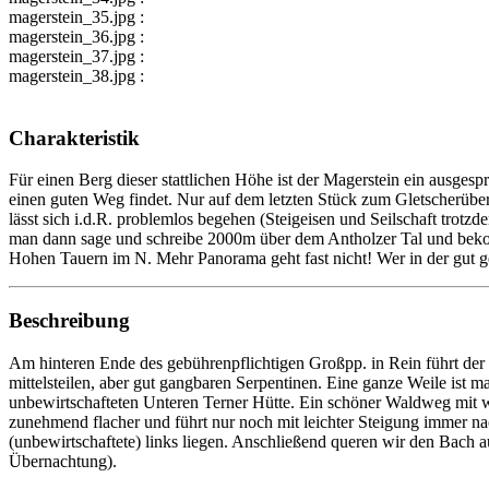
magerstein_35.jpg :
magerstein_36.jpg :
magerstein_37.jpg :
magerstein_38.jpg :
Charakteristik
Für einen Berg dieser stattlichen Höhe ist der Magerstein ein ausge
einen guten Weg findet. Nur auf dem letzten Stück zum Gletscherüber
lässt sich i.d.R. problemlos begehen (Steigeisen und Seilschaft trot
man dann sage und schreibe 2000m über dem Antholzer Tal und bekomm
Hohen Tauern im N. Mehr Panorama geht fast nicht! Wer in der gut gefü
Beschreibung
Am hinteren Ende des gebührenpflichtigen Großpp. in Rein führt der
mittelsteilen, aber gut gangbaren Serpentinen. Eine ganze Weile ist m
unbewirtschafteten Unteren Terner Hütte. Ein schöner Waldweg mit w
zunehmend flacher und führt nur noch mit leichter Steigung immer na
(unbewirtschaftete) links liegen. Anschließend queren wir den Bach au
Übernachtung).