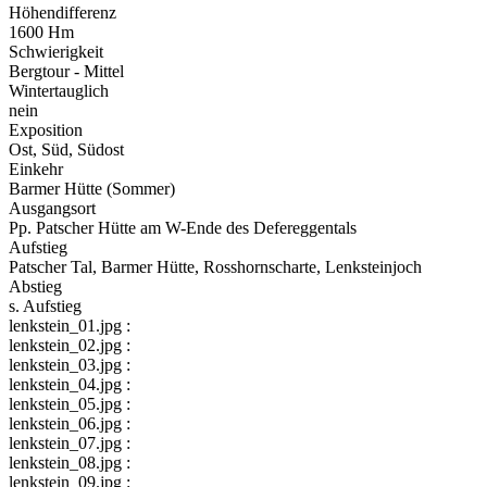
Höhendifferenz
1600 Hm
Schwierigkeit
Bergtour - Mittel
Wintertauglich
nein
Exposition
Ost, Süd, Südost
Einkehr
Barmer Hütte (Sommer)
Ausgangsort
Pp. Patscher Hütte am W-Ende des Defereggentals
Aufstieg
Patscher Tal, Barmer Hütte, Rosshornscharte, Lenksteinjoch
Abstieg
s. Aufstieg
lenkstein_01.jpg :
lenkstein_02.jpg :
lenkstein_03.jpg :
lenkstein_04.jpg :
lenkstein_05.jpg :
lenkstein_06.jpg :
lenkstein_07.jpg :
lenkstein_08.jpg :
lenkstein_09.jpg :