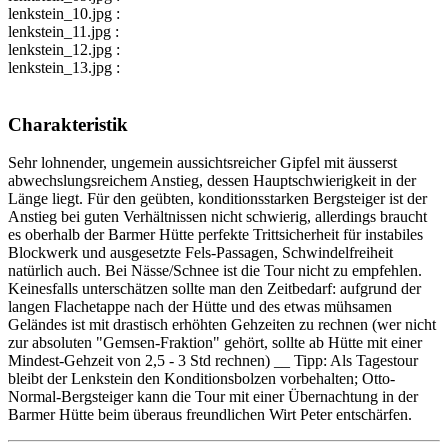
lenkstein_10.jpg :
lenkstein_11.jpg :
lenkstein_12.jpg :
lenkstein_13.jpg :
Charakteristik
Sehr lohnender, ungemein aussichtsreicher Gipfel mit äusserst
abwechslungsreichem Anstieg, dessen Hauptschwierigkeit in der
Länge liegt. Für den geübten, konditionsstarken Bergsteiger ist der
Anstieg bei guten Verhältnissen nicht schwierig, allerdings braucht
es oberhalb der Barmer Hütte perfekte Trittsicherheit für instabiles
Blockwerk und ausgesetzte Fels-Passagen, Schwindelfreiheit
natürlich auch. Bei Nässe/Schnee ist die Tour nicht zu empfehlen.
Keinesfalls unterschätzen sollte man den Zeitbedarf: aufgrund der
langen Flachetappe nach der Hütte und des etwas mühsamen
Geländes ist mit drastisch erhöhten Gehzeiten zu rechnen (wer nicht
zur absoluten "Gemsen-Fraktion" gehört, sollte ab Hütte mit einer
Mindest-Gehzeit von 2,5 - 3 Std rechnen) __ Tipp: Als Tagestour
bleibt der Lenkstein den Konditionsbolzen vorbehalten; Otto-
Normal-Bergsteiger kann die Tour mit einer Übernachtung in der
Barmer Hütte beim überaus freundlichen Wirt Peter entschärfen.