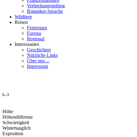
Pflanzenfamilien
Verbreitungsgebiete
Botaniker-Sprache
Wildtiere
Reisen
Fernreisen
Europa
Regional
Interessantes
Geschichten
Nützliche Links
Über uns ...
Impressum
(, , )
Höhe
Höhendifferenz
Schwierigkeit
Wintertauglich
Exposition