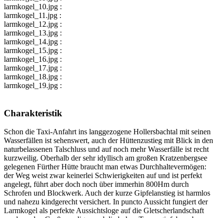
larmkogel_10.jpg :
larmkogel_11.jpg :
larmkogel_12.jpg :
larmkogel_13.jpg :
larmkogel_14.jpg :
larmkogel_15.jpg :
larmkogel_16.jpg :
larmkogel_17.jpg :
larmkogel_18.jpg :
larmkogel_19.jpg :
Charakteristik
Schon die Taxi-Anfahrt ins langgezogene Hollersbachtal mit seinen
Wasserfällen ist sehenswert, auch der Hüttenzustieg mit Blick in den
naturbelassenen Talschluss und auf noch mehr Wasserfälle ist recht
kurzweilig. Oberhalb der sehr idyllisch am großen Kratzenbergsee
gelegenen Fürther Hütte braucht man etwas Durchhaltevermögen:
der Weg weist zwar keinerlei Schwierigkeiten auf und ist perfekt
angelegt, führt aber doch noch über immerhin 800Hm durch
Schrofen und Blockwerk. Auch der kurze Gipfelanstieg ist harmlos
und nahezu kindgerecht versichert. In puncto Aussicht fungiert der
Larmkogel als perfekte Aussichtsloge auf die Gletscherlandschaft