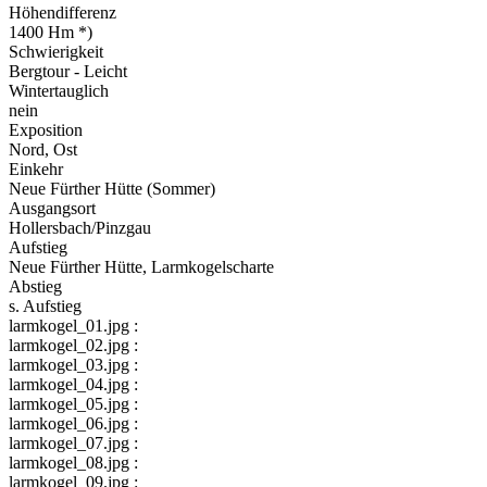
Höhendifferenz
1400 Hm *)
Schwierigkeit
Bergtour - Leicht
Wintertauglich
nein
Exposition
Nord, Ost
Einkehr
Neue Fürther Hütte (Sommer)
Ausgangsort
Hollersbach/Pinzgau
Aufstieg
Neue Fürther Hütte, Larmkogelscharte
Abstieg
s. Aufstieg
larmkogel_01.jpg :
larmkogel_02.jpg :
larmkogel_03.jpg :
larmkogel_04.jpg :
larmkogel_05.jpg :
larmkogel_06.jpg :
larmkogel_07.jpg :
larmkogel_08.jpg :
larmkogel_09.jpg :