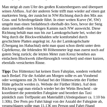
Man steigt ab zum Ufer des großen Kratzenbergsees und überquert
seinen Abfluss. Auf der anderen Seite trifft man wieder auf einen gut
markierten Steig, der zunächst in NW-Richtung durch den Mix aus
Gras- und Schrofengelände führt. In einer weiten Kurve (W, SW)
umgeht man einen Steilabbruch oberhalb des Sees, bevor der Steig
dann unterhalb eines felsigen Kamms nach NW ausweicht. Diese
Richtung behält man nun bis zur Larmkogelscharte bei, wobei der
Weg durch die Blockwerkhalden sehr komfortabel durch
geschichtete Platten angelegt ist. An der Larmkogelscharte
(Übergang ins Habachtal) steht man quasi schon direkt unter dem
Gipfelkreuz, die fehlenden 90 Höhenmeter legt man zuerst noch auf
gutem Steig zurück; die letzten Meter zum Kreuz bestehen aus
einfachem Blockwerk (überfürsorglich versichert) und einer kurzen,
ebenfalls versicherten Rinne.
Tipp:
Das Hüttentaxi hat keinen fixen Fahrplan, sondern verkehrt
nach Bedarf. Für die Anfahrt am Morgen sollte es am Vorabend
oder wenigstens mit 2h Vorlauf bei der Hüttenwirtin der Fürther
Hütte gebucht werden (s. Website der Fürther Hütte). Auf dem
Rückweg sagt man einfach wieder bei der Wirtin Bescheid - sie
koordiniert die potentiellen Fahrgäste und beordert das Taxi
pünktlich zum Treffpunkt am Materiallift (Abstiegsdauer ca. 1:10 bis
1:30h). Der Preis pro Fahrt hängt von der Anzahl der Fahrgäste ab,
veranschlagen sollte man 11-13€ pro Person und Fahrt (Stand