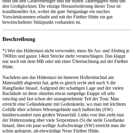
rund um den Großvenediger und die hohen Tauerngipfel rund um
den Großglockner. Die einzige Herausforderung dieser Tour ist
konditioneller Art, wobei die gute Steiganlage ein rasches
Vorwärtskommen erlaubt und mit der Fürther Hütte ein gut
bewirtschafteter Stützpunkt vorhanden ist.
Beschreibung
*) Wer das Hüttentaxi nicht verwendet, muss für An- und Abstieg je
700Hm und ganze 14km Strecke mehr veranschlagen. Das klappt
nur noch mit dem MB oder mit einer Übernachtung auf der Fürther
Hütte.
Nachdem uns das Hüttentaxi im hinteren Hollersbachtal am
Materiallift abgesetzt hat, geht es gleich recht steil nach S die
Hangflanke hinauf. Aufgrund der schattigen Lage und der vielen
Bachläufe ist diese ohnehin etwas rumpelige Etappe oft sehr
rutschig und fast schon der unangenehmste Teil der Tour. Man
erreicht eine Geländekante mit Gedenkstein, wo man mit leichtem
Gefälle über schönes Wiesengelände nach halbrechts (SW)
hinüberwandert zum großen Wasserfall. Links von ihm zieht nun
der Hüttenzustieg über viele Serpentinen (S) die steile Grasflanke
hinauf, über ein paar wellige Aufschwünge (SW) erreicht man die
schön gelegene, alt-ehrwürdige Neue Fürther Hütte.