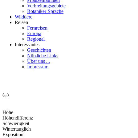
Pflanzenfamilien
Verbreitungsgebiete
Botaniker-Sprache
Wildtiere
Reisen
Fernreisen
Europa
Regional
Interessantes
Geschichten
Nützliche Links
Über uns ...
Impressum
(, , )
Höhe
Höhendifferenz
Schwierigkeit
Wintertauglich
Exposition