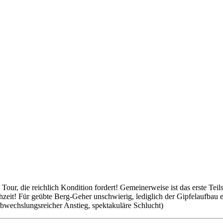
ge Tour, die reichlich Kondition fordert! Gemeinerweise ist das erste T
eit! Für geübte Berg-Geher unschwierig, lediglich der Gipfelaufbau erf
abwechslungsreicher Anstieg, spektakuläre Schlucht)