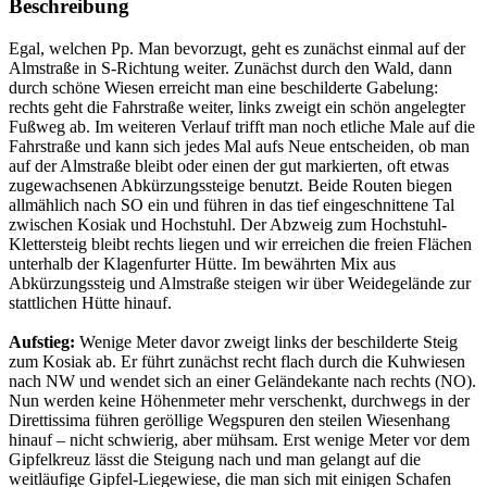
Beschreibung
Egal, welchen Pp. Man bevorzugt, geht es zunächst einmal auf der
Almstraße in S-Richtung weiter. Zunächst durch den Wald, dann
durch schöne Wiesen erreicht man eine beschilderte Gabelung:
rechts geht die Fahrstraße weiter, links zweigt ein schön angelegter
Fußweg ab. Im weiteren Verlauf trifft man noch etliche Male auf die
Fahrstraße und kann sich jedes Mal aufs Neue entscheiden, ob man
auf der Almstraße bleibt oder einen der gut markierten, oft etwas
zugewachsenen Abkürzungssteige benutzt. Beide Routen biegen
allmählich nach SO ein und führen in das tief eingeschnittene Tal
zwischen Kosiak und Hochstuhl. Der Abzweig zum Hochstuhl-
Klettersteig bleibt rechts liegen und wir erreichen die freien Flächen
unterhalb der Klagenfurter Hütte. Im bewährten Mix aus
Abkürzungssteig und Almstraße steigen wir über Weidegelände zur
stattlichen Hütte hinauf.
Aufstieg:
Wenige Meter davor zweigt links der beschilderte Steig
zum Kosiak ab. Er führt zunächst recht flach durch die Kuhwiesen
nach NW und wendet sich an einer Geländekante nach rechts (NO).
Nun werden keine Höhenmeter mehr verschenkt, durchwegs in der
Direttissima führen geröllige Wegspuren den steilen Wiesenhang
hinauf – nicht schwierig, aber mühsam. Erst wenige Meter vor dem
Gipfelkreuz lässt die Steigung nach und man gelangt auf die
weitläufige Gipfel-Liegewiese, die man sich mit einigen Schafen