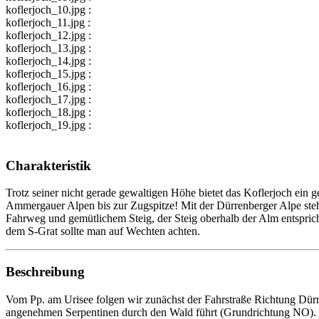
koflerjoch_10.jpg :
koflerjoch_11.jpg :
koflerjoch_12.jpg :
koflerjoch_13.jpg :
koflerjoch_14.jpg :
koflerjoch_15.jpg :
koflerjoch_16.jpg :
koflerjoch_17.jpg :
koflerjoch_18.jpg :
koflerjoch_19.jpg :
Charakteristik
Trotz seiner nicht gerade gewaltigen Höhe bietet das Koflerjoch ein
Ammergauer Alpen bis zur Zugspitze! Mit der Dürrenberger Alpe steh
Fahrweg und gemütlichem Steig, der Steig oberhalb der Alm entsprich
dem S-Grat sollte man auf Wechten achten.
Beschreibung
Vom Pp. am Urisee folgen wir zunächst der Fahrstraße Richtung Dür
angenehmen Serpentinen durch den Wald führt (Grundrichtung NO). Der