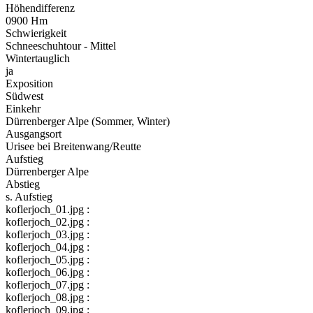
Höhendifferenz
0900 Hm
Schwierigkeit
Schneeschuhtour - Mittel
Wintertauglich
ja
Exposition
Südwest
Einkehr
Dürrenberger Alpe (Sommer, Winter)
Ausgangsort
Urisee bei Breitenwang/Reutte
Aufstieg
Dürrenberger Alpe
Abstieg
s. Aufstieg
koflerjoch_01.jpg :
koflerjoch_02.jpg :
koflerjoch_03.jpg :
koflerjoch_04.jpg :
koflerjoch_05.jpg :
koflerjoch_06.jpg :
koflerjoch_07.jpg :
koflerjoch_08.jpg :
koflerjoch_09.jpg :