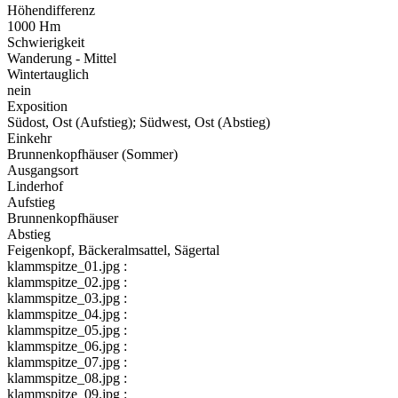
Höhendifferenz
1000 Hm
Schwierigkeit
Wanderung - Mittel
Wintertauglich
nein
Exposition
Südost, Ost (Aufstieg); Südwest, Ost (Abstieg)
Einkehr
Brunnenkopfhäuser (Sommer)
Ausgangsort
Linderhof
Aufstieg
Brunnenkopfhäuser
Abstieg
Feigenkopf, Bäckeralmsattel, Sägertal
klammspitze_01.jpg :
klammspitze_02.jpg :
klammspitze_03.jpg :
klammspitze_04.jpg :
klammspitze_05.jpg :
klammspitze_06.jpg :
klammspitze_07.jpg :
klammspitze_08.jpg :
klammspitze_09.jpg :