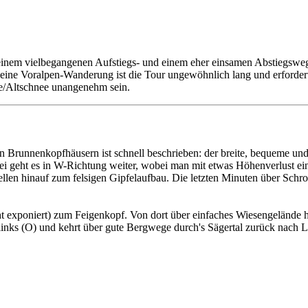
it einem vielbegangenen Aufstiegs- und einem eher einsamen Abstiegswe
 eine Voralpen-Wanderung ist die Tour ungewöhnlich lang und erfordert
e/Altschnee unangenehm sein.
 Brunnenkopfhäusern ist schnell beschrieben: der breite, bequeme und
i geht es in W-Richtung weiter, wobei man mit etwas Höhenverlust einen
Stellen hinauf zum felsigen Gipfelaufbau. Die letzten Minuten über S
 exponiert) zum Feigenkopf. Von dort über einfaches Wiesengelände hi
inks (O) und kehrt über gute Bergwege durch's Sägertal zurück nach L