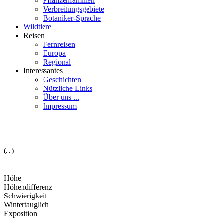
Pflanzenfamilien
Verbreitungsgebiete
Botaniker-Sprache
Wildtiere
Reisen
Fernreisen
Europa
Regional
Interessantes
Geschichten
Nützliche Links
Über uns ...
Impressum
(, , )
Höhe
Höhendifferenz
Schwierigkeit
Wintertauglich
Exposition