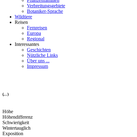
Pflanzenfamilien
Verbreitungsgebiete
Botaniker-Sprache
Wildtiere
Reisen
Fernreisen
Europa
Regional
Interessantes
Geschichten
Nützliche Links
Über uns ...
Impressum
(, , )
Höhe
Höhendifferenz
Schwierigkeit
Wintertauglich
Exposition