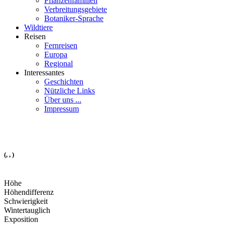
Pflanzenfamilien
Verbreitungsgebiete
Botaniker-Sprache
Wildtiere
Reisen
Fernreisen
Europa
Regional
Interessantes
Geschichten
Nützliche Links
Über uns ...
Impressum
(, , )
Höhe
Höhendifferenz
Schwierigkeit
Wintertauglich
Exposition