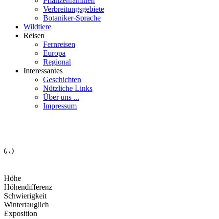
Pflanzenfamilien
Verbreitungsgebiete
Botaniker-Sprache
Wildtiere
Reisen
Fernreisen
Europa
Regional
Interessantes
Geschichten
Nützliche Links
Über uns ...
Impressum
(, , )
Höhe
Höhendifferenz
Schwierigkeit
Wintertauglich
Exposition