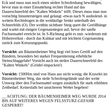
Eck und muss nun noch einen steilen Schrofenhang bewältigen,
bevor man in einer Einsattelung rechter Hand auf das
Dauerschneefeld des "Kalten Winkels" trifft. Dieses muss man nun
vorsichtig hinuntersteigen und gelangt -etwas nach N ausholend- in
weitem Rechtsbogen in die weitläufige Senke unterhalb des
Schneefelds (O). Der weithin sichtbare Steig quert die Geröllhänge
und wartet mit einigen Gegenanstiegen auf, bevor der sanfte
Fuchsensattel erreicht ist. In S-Richtung geht es nun -wiederum mit
Höhenverlust - durch das Kuhkar und mit leichtem Gegenanstieg
zurück zum Kreuzungspunkt.
Vorsicht:
am Bäumenheimer Weg liegt viel loses Geröll auf den
Bändern, besonders bei starker Frequentierung erhebliche
Steinschlaggefahr! Vorsicht auch im steilen Dauerschneefeld des
"Kalten Winkels" (Grödel einpacken!)
Vorsicht:
1500Hm sind von Haus aus nicht wenig; die Kraxelei im
Bäumenheimer Weg, das steile Schrofengelände und der weite
Umweg über den Fuchsensattel sorgen zusätzlich für stark erhöhten
Zeitbedarf. Keinesfalls bei unsicherem Wetter begehen!
__ ACHTUNG: DER BÄUMENHEIMER WEG WURDE 2014
BIS AUF WEITERES WEGEN FELSSTURZ-GEFAHR
GESPERRT!