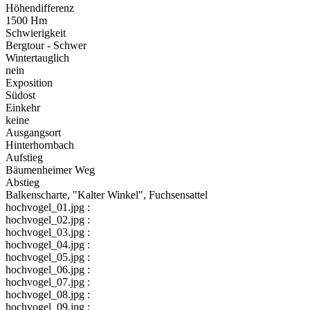
Höhendifferenz
1500 Hm
Schwierigkeit
Bergtour - Schwer
Wintertauglich
nein
Exposition
Südost
Einkehr
keine
Ausgangsort
Hinterhornbach
Aufstieg
Bäumenheimer Weg
Abstieg
Balkenscharte, "Kalter Winkel", Fuchsensattel
hochvogel_01.jpg :
hochvogel_02.jpg :
hochvogel_03.jpg :
hochvogel_04.jpg :
hochvogel_05.jpg :
hochvogel_06.jpg :
hochvogel_07.jpg :
hochvogel_08.jpg :
hochvogel_09.jpg :