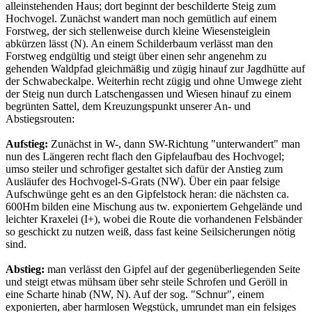
alleinstehenden Haus; dort beginnt der beschilderte Steig zum
Hochvogel. Zunächst wandert man noch gemütlich auf einem
Forstweg, der sich stellenweise durch kleine Wiesensteiglein
abkürzen lässt (N). An einem Schilderbaum verlässt man den
Forstweg endgültig und steigt über einen sehr angenehm zu
gehenden Waldpfad gleichmäßig und zügig hinauf zur Jagdhütte auf
der Schwabeckalpe. Weiterhin recht zügig und ohne Umwege zieht
der Steig nun durch Latschengassen und Wiesen hinauf zu einem
begrünten Sattel, dem Kreuzungspunkt unserer An- und
Abstiegsrouten:
Aufstieg:
Zunächst in W-, dann SW-Richtung "unterwandert" man
nun des Längeren recht flach den Gipfelaufbau des Hochvogel;
umso steiler und schrofiger gestaltet sich dafür der Anstieg zum
Ausläufer des Hochvogel-S-Grats (NW). Über ein paar felsige
Aufschwünge geht es an den Gipfelstock heran: die nächsten ca.
600Hm bilden eine Mischung aus tw. exponiertem Gehgelände und
leichter Kraxelei (I+), wobei die Route die vorhandenen Felsbänder
so geschickt zu nutzen weiß, dass fast keine Seilsicherungen nötig
sind.
Abstieg:
man verlässt den Gipfel auf der gegenüberliegenden Seite
und steigt etwas mühsam über sehr steile Schrofen und Geröll in
eine Scharte hinab (NW, N). Auf der sog. "Schnur", einem
exponierten, aber harmlosen Wegstück, umrundet man ein felsiges