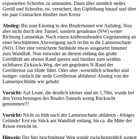
exponierten Schrofen zu umrunden. Dann über ziemlich steiles
Geröll und Schrofen, tw. versichert, den Gipfelhang hinauf und über
ein paar Gratzacken hinüber zum Kreuz
Abstieg:
Bis zum Einstieg in den Brudertunnel wie Aufstieg. Nun
aber nicht durch den Tunnel, sondern geradeaus (NW) weiter
Richtung Lamsenkar. Nach einem kräfteraubenden Gegenanstieg an
einer beschilderten Abzweigung nach rechts in die Lamsenscharte
(NO). Über eine versicherte Steilstufe etwas ausgesetzt hinunter
zum Wandfuß. Nun entweder an diesem entlang das große
Geröllfeld am oberen Rand queren und hinüber zum weithin
sichtbaren Zickzack-Weg, der am gegrünten N-Rand der
Geröllreisse zur Hütte führt. Oder aber -wesentlich schneller und
lustiger- einfach die steile Geröllreisse abfahren! Abstieg von der
Lamsenjochhütte wie gehabt
Vorsicht:
Auf Leute, die deutlich kleiner sind als 1,70m, wurde bei
den Versicherungen des Bruder-Tunnels wenig Rücksicht
genommen!!!
Vorsicht:
Nicht zu früh nach der Lamsenscharte abfahren - felsiges
Gelände! Erst ein Stück am Wandfuß entlang, bis ca. die Mitte der
Reisse erreicht ist.
Hinweis:
Der hier beschriebene Weg wurde zwischenzeitlich wegen