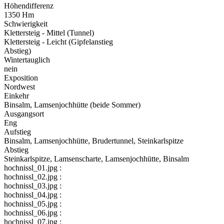
Höhendifferenz
1350 Hm
Schwierigkeit
Klettersteig - Mittel (Tunnel)
Klettersteig - Leicht (Gipfelanstieg
Abstieg)
Wintertauglich
nein
Exposition
Nordwest
Einkehr
Binsalm, Lamsenjochhütte (beide Sommer)
Ausgangsort
Eng
Aufstieg
Binsalm, Lamsenjochhütte, Brudertunnel, Steinkarlspitze
Abstieg
Steinkarlspitze, Lamsenscharte, Lamsenjochhütte, Binsalm
hochnissl_01.jpg :
hochnissl_02.jpg :
hochnissl_03.jpg :
hochnissl_04.jpg :
hochnissl_05.jpg :
hochnissl_06.jpg :
hochnissl_07.jpg :