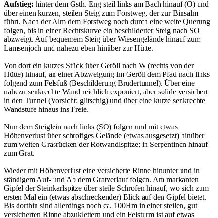
Aufstieg:
hinter dem Gsth. Eng steil links am Bach hinauf (O) und
über einen kurzen, steilen Steig zum Forstweg, der zur Binsalm
führt. Nach der Alm dem Forstweg noch durch eine weite Querung
folgen, bis in einer Rechtskurve ein beschilderter Steig nach SO
abzweigt. Auf bequemem Steig über Wiesengelände hinauf zum
Lamsenjoch und nahezu eben hinüber zur Hütte.
Von dort ein kurzes Stück über Geröll nach W (rechts von der
Hütte) hinauf, an einer Abzweigung im Geröll dem Pfad nach links
folgend zum Felsfuß (Beschilderung Brudertunnel). Über eine
nahezu senkrechte Wand reichlich exponiert, aber solide versichert
in den Tunnel (Vorsicht: glitschig) und über eine kurze senkrechte
Wandstufe hinaus ins Freie.
Nun dem Steiglein nach links (SO) folgen und mit etwas
Höhenverlust über schrofiges Gelände (etwas ausgesetzt) hinüber
zum weiten Grasrücken der Rotwandlspitze; in Serpentinen hinauf
zum Grat.
Wieder mit Höhenverlust eine versicherte Rinne hinunter und in
ständigem Auf- und Ab dem Gratverlauf folgen. Am markanten
Gipfel der Steinkarlspitze über steile Schrofen hinauf, wo sich zum
ersten Mal ein (etwas abschreckender) Blick auf den Gipfel bietet.
Bis dorthin sind allerdings noch ca. 100Hm in einer steilen, gut
versicherten Rinne abzuklettern und ein Felsturm ist auf etwas