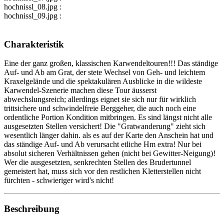
hochnissl_08.jpg :
hochnissl_09.jpg :
Charakteristik
Eine der ganz großen, klassischen Karwendeltouren!!! Das ständige
Auf- und Ab am Grat, der stete Wechsel von Geh- und leichtem
Kraxelgelände und die spektakulären Ausblicke in die wildeste
Karwendel-Szenerie machen diese Tour äusserst
abwechslungsreich; allerdings eignet sie sich nur für wirklich
trittsichere und schwindelfreie Berggeher, die auch noch eine
ordentliche Portion Kondition mitbringen. Es sind längst nicht alle
ausgesetzten Stellen versichert! Die "Gratwanderung" zieht sich
wesentlich länger dahin. als es auf der Karte den Anschein hat und
das ständige Auf- und Ab verursacht etliche Hm extra! Nur bei
absolut sicheren Verhältnissen gehen (nicht bei Gewitter-Neigung)!
Wer die ausgesetzten, senkrechten Stellen des Brudertunnel
gemeistert hat, muss sich vor den restlichen Kletterstellen nicht
fürchten - schwieriger wird's nicht!
Beschreibung