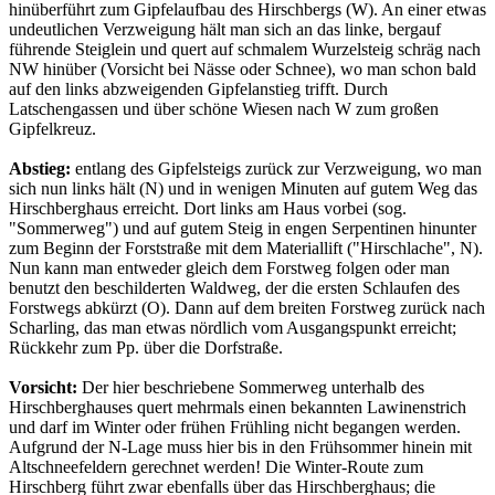
hinüberführt zum Gipfelaufbau des Hirschbergs (W). An einer etwas
undeutlichen Verzweigung hält man sich an das linke, bergauf
führende Steiglein und quert auf schmalem Wurzelsteig schräg nach
NW hinüber (Vorsicht bei Nässe oder Schnee), wo man schon bald
auf den links abzweigenden Gipfelanstieg trifft. Durch
Latschengassen und über schöne Wiesen nach W zum großen
Gipfelkreuz.
Abstieg:
entlang des Gipfelsteigs zurück zur Verzweigung, wo man
sich nun links hält (N) und in wenigen Minuten auf gutem Weg das
Hirschberghaus erreicht. Dort links am Haus vorbei (sog.
"Sommerweg") und auf gutem Steig in engen Serpentinen hinunter
zum Beginn der Forststraße mit dem Materiallift ("Hirschlache", N).
Nun kann man entweder gleich dem Forstweg folgen oder man
benutzt den beschilderten Waldweg, der die ersten Schlaufen des
Forstwegs abkürzt (O). Dann auf dem breiten Forstweg zurück nach
Scharling, das man etwas nördlich vom Ausgangspunkt erreicht;
Rückkehr zum Pp. über die Dorfstraße.
Vorsicht:
Der hier beschriebene Sommerweg unterhalb des
Hirschberghauses quert mehrmals einen bekannten Lawinenstrich
und darf im Winter oder frühen Frühling nicht begangen werden.
Aufgrund der N-Lage muss hier bis in den Frühsommer hinein mit
Altschneefeldern gerechnet werden! Die Winter-Route zum
Hirschberg führt zwar ebenfalls über das Hirschberghaus; die