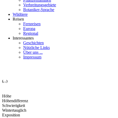
Pflanzenfamilien
Verbreitungsgebiete
Botaniker-Sprache
Wildtiere
Reisen
Fernreisen
Europa
Regional
Interessantes
Geschichten
Nützliche Links
Über uns ...
Impressum
(, , )
Höhe
Höhendifferenz
Schwierigkeit
Wintertauglich
Exposition