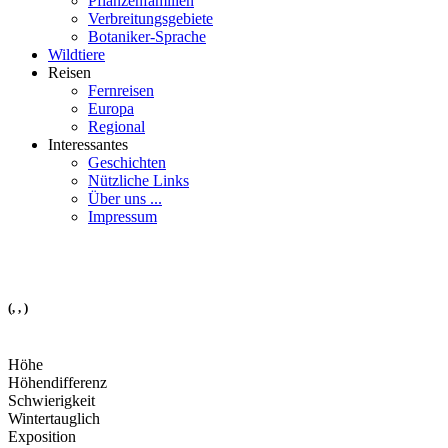
Pflanzenfamilien
Verbreitungsgebiete
Botaniker-Sprache
Wildtiere
Reisen
Fernreisen
Europa
Regional
Interessantes
Geschichten
Nützliche Links
Über uns ...
Impressum
(, , )
Höhe
Höhendifferenz
Schwierigkeit
Wintertauglich
Exposition