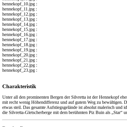
hennekopf_10.jpg :
hennekopf_11.jpg :
hennekopf_12.jpg :
hennekopf_13.jpg :
hennekopf_14.jpg :
hennekopf_15.jpg :
hennekopf_16.jpg :
hennekopf_17.jpg :
hennekopf_18.jpg :
hennekopf_19.jpg :
hennekopf_20.jpg :
hennekopf_21.jpg :
hennekopf_22.jpg :
hennekopf_23.jpg :
Charakteristik
Unter all den prominenten Bergen der Silvretta ist der Hennekopf ehe
mit recht wenig Höhendifferenz und auf gutem Weg zu bewältigen. Der 
etwas steil. Das gesamte Aufstiegsgelände ist absolut malerisch und 
die Silvretta-Gletscherberge mit dem berühmten Piz Buin als „Star“ u