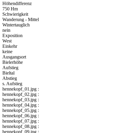
Höhendifferenz
750 Hm
Schwierigkeit
Wanderung - Mittel
Wintertauglich
nein
Exposition
West
Einkehr
keine
Ausgangsort
Bielerhöhe
Aufstieg
Bieltal
Abstieg
s. Aufstieg
hennekopf_01.jpg :
hennekopf_02.jpg :
hennekopf_03.jpg :
hennekopf_04.jpg :
hennekopf_05.jpg :
hennekopf_06.jpg :
hennekopf_07.jpg :
hennekopf_08.jpg :
hennekopf_09.jpg :