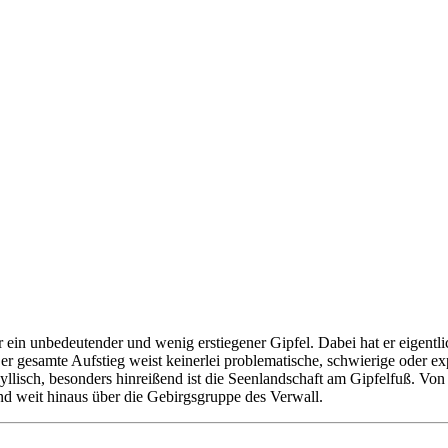
r ein unbedeutender und wenig erstiegener Gipfel. Dabei hat er eigent
gesamte Aufstieg weist keinerlei problematische, schwierige oder expo
idyllisch, besonders hinreißend ist die Seenlandschaft am Gipfelfuß. V
nd weit hinaus über die Gebirgsgruppe des Verwall.