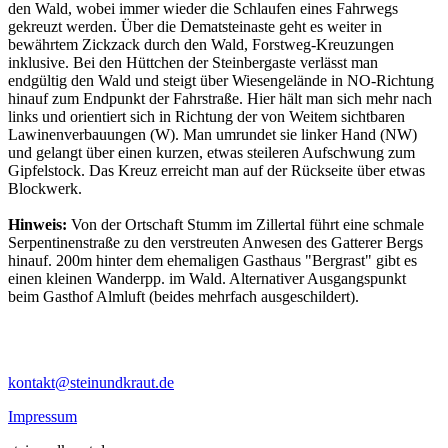
den Wald, wobei immer wieder die Schlaufen eines Fahrwegs
gekreuzt werden. Über die Dematsteinaste geht es weiter in
bewährtem Zickzack durch den Wald, Forstweg-Kreuzungen
inklusive. Bei den Hüttchen der Steinbergaste verlässt man
endgültig den Wald und steigt über Wiesengelände in NO-Richtung
hinauf zum Endpunkt der Fahrstraße. Hier hält man sich mehr nach
links und orientiert sich in Richtung der von Weitem sichtbaren
Lawinenverbauungen (W). Man umrundet sie linker Hand (NW)
und gelangt über einen kurzen, etwas steileren Aufschwung zum
Gipfelstock. Das Kreuz erreicht man auf der Rückseite über etwas
Blockwerk.
Hinweis:
Von der Ortschaft Stumm im Zillertal führt eine schmale
Serpentinenstraße zu den verstreuten Anwesen des Gatterer Bergs
hinauf. 200m hinter dem ehemaligen Gasthaus "Bergrast" gibt es
einen kleinen Wanderpp. im Wald. Alternativer Ausgangspunkt
beim Gasthof Almluft (beides mehrfach ausgeschildert).
kontakt@steinundkraut.de
Impressum