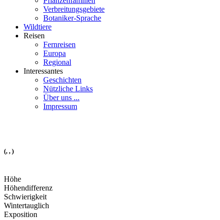
Pflanzenfamilien
Verbreitungsgebiete
Botaniker-Sprache
Wildtiere
Reisen
Fernreisen
Europa
Regional
Interessantes
Geschichten
Nützliche Links
Über uns ...
Impressum
(, , )
Höhe
Höhendifferenz
Schwierigkeit
Wintertauglich
Exposition