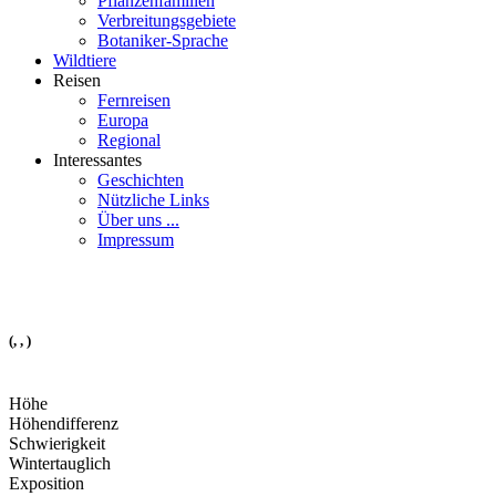
Pflanzenfamilien
Verbreitungsgebiete
Botaniker-Sprache
Wildtiere
Reisen
Fernreisen
Europa
Regional
Interessantes
Geschichten
Nützliche Links
Über uns ...
Impressum
(, , )
Höhe
Höhendifferenz
Schwierigkeit
Wintertauglich
Exposition