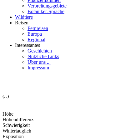
Pflanzenfamilien
Verbreitungsgebiete
Botaniker-Sprache
Wildtiere
Reisen
Fernreisen
Europa
Regional
Interessantes
Geschichten
Nützliche Links
Über uns ...
Impressum
(, , )
Höhe
Höhendifferenz
Schwierigkeit
Wintertauglich
Exposition