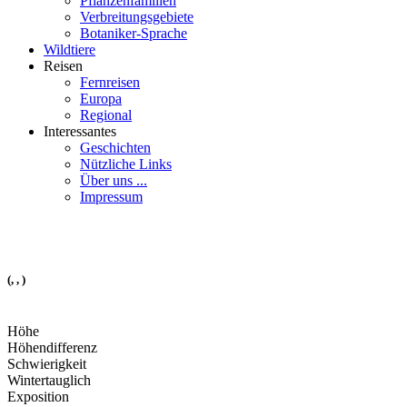
Pflanzenfamilien
Verbreitungsgebiete
Botaniker-Sprache
Wildtiere
Reisen
Fernreisen
Europa
Regional
Interessantes
Geschichten
Nützliche Links
Über uns ...
Impressum
(, , )
Höhe
Höhendifferenz
Schwierigkeit
Wintertauglich
Exposition