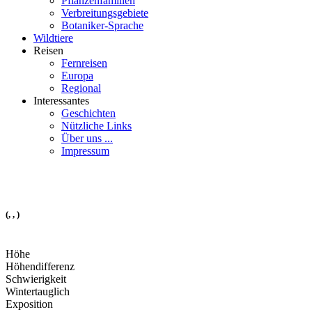
Pflanzenfamilien
Verbreitungsgebiete
Botaniker-Sprache
Wildtiere
Reisen
Fernreisen
Europa
Regional
Interessantes
Geschichten
Nützliche Links
Über uns ...
Impressum
(, , )
Höhe
Höhendifferenz
Schwierigkeit
Wintertauglich
Exposition