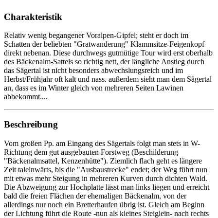
Charakteristik
Relativ wenig begangener Voralpen-Gipfel; steht er doch im
Schatten der beliebten "Gratwanderung" Klammsitze-Feigenkopf
direkt nebenan. Diese durchwegs gutmütige Tour wird erst oberhalb
des Bäckenalm-Sattels so richtig nett, der längliche Anstieg durch
das Sägertal ist nicht besonders abwechslungsreich und im
Herbst/Frühjahr oft kalt und nass. außerdem sieht man dem Sägertal
an, dass es im Winter gleich von mehreren Seiten Lawinen
abbekommt....
Beschreibung
Vom großen Pp. am Eingang des Sägertals folgt man stets in W-
Richtung dem gut ausgebauten Forstweg (Beschilderung
"Bäckenalmsattel, Kenzenhütte"). Ziemlich flach geht es längere
Zeit taleinwärts, bis die "Ausbaustrecke" endet; der Weg führt nun
mit etwas mehr Steigung in mehreren Kurven durch dichten Wald.
Die Abzweigung zur Hochplatte lässt man links liegen und erreicht
bald die freien Flächen der ehemaligen Bäckenalm, von der
allerdings nur noch ein Bretterhaufen übrig ist. Gleich am Beginn
der Lichtung führt die Route -nun als kleines Steiglein- nach rechts