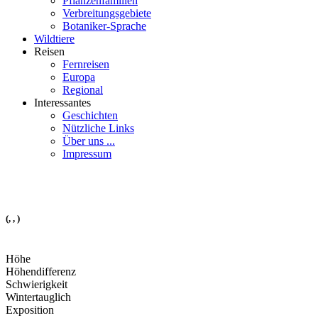
Pflanzenfamilien
Verbreitungsgebiete
Botaniker-Sprache
Wildtiere
Reisen
Fernreisen
Europa
Regional
Interessantes
Geschichten
Nützliche Links
Über uns ...
Impressum
(, , )
Höhe
Höhendifferenz
Schwierigkeit
Wintertauglich
Exposition