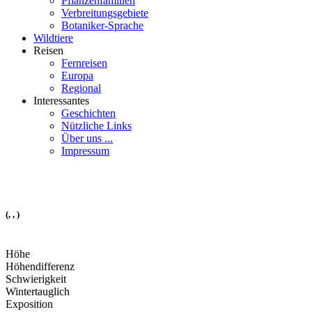
Pflanzenfamilien
Verbreitungsgebiete
Botaniker-Sprache
Wildtiere
Reisen
Fernreisen
Europa
Regional
Interessantes
Geschichten
Nützliche Links
Über uns ...
Impressum
(, , )
Höhe
Höhendifferenz
Schwierigkeit
Wintertauglich
Exposition