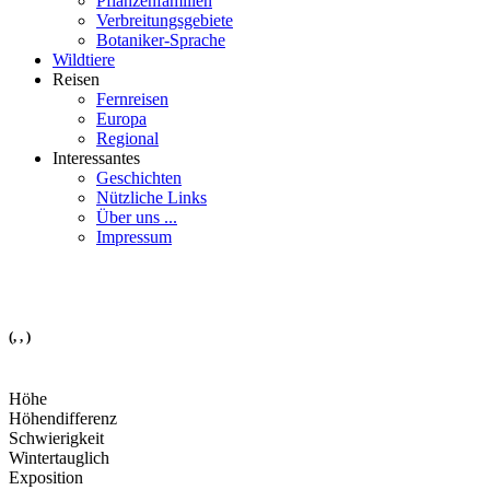
Pflanzenfamilien
Verbreitungsgebiete
Botaniker-Sprache
Wildtiere
Reisen
Fernreisen
Europa
Regional
Interessantes
Geschichten
Nützliche Links
Über uns ...
Impressum
(, , )
Höhe
Höhendifferenz
Schwierigkeit
Wintertauglich
Exposition