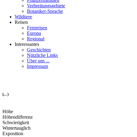
Pflanzenfamilien
Verbreitungsgebiete
Botaniker-Sprache
Wildtiere
Reisen
Fernreisen
Europa
Regional
Interessantes
Geschichten
Nützliche Links
Über uns ...
Impressum
(, , )
Höhe
Höhendifferenz
Schwierigkeit
Wintertauglich
Exposition