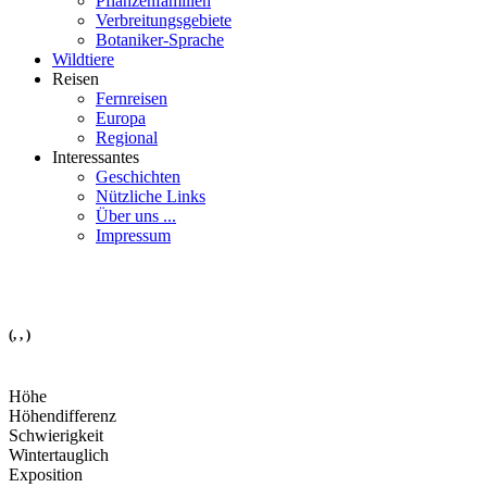
Pflanzenfamilien
Verbreitungsgebiete
Botaniker-Sprache
Wildtiere
Reisen
Fernreisen
Europa
Regional
Interessantes
Geschichten
Nützliche Links
Über uns ...
Impressum
(, , )
Höhe
Höhendifferenz
Schwierigkeit
Wintertauglich
Exposition