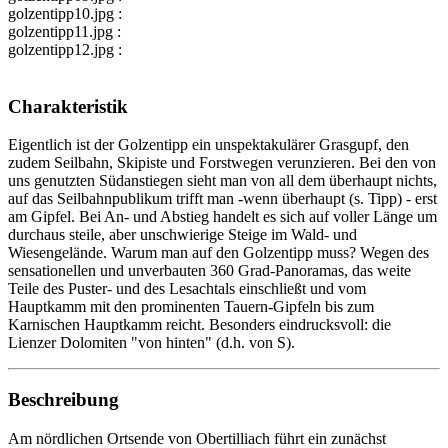
golzentipp10.jpg :
golzentipp11.jpg :
golzentipp12.jpg :
Charakteristik
Eigentlich ist der Golzentipp ein unspektakulärer Grasgupf, den
zudem Seilbahn, Skipiste und Forstwegen verunzieren. Bei den von
uns genutzten Südanstiegen sieht man von all dem überhaupt nichts,
auf das Seilbahnpublikum trifft man -wenn überhaupt (s. Tipp) - erst
am Gipfel. Bei An- und Abstieg handelt es sich auf voller Länge um
durchaus steile, aber unschwierige Steige im Wald- und
Wiesengelände. Warum man auf den Golzentipp muss? Wegen des
sensationellen und unverbauten 360 Grad-Panoramas, das weite
Teile des Puster- und des Lesachtals einschließt und vom
Hauptkamm mit den prominenten Tauern-Gipfeln bis zum
Karnischen Hauptkamm reicht. Besonders eindrucksvoll: die
Lienzer Dolomiten "von hinten" (d.h. von S).
Beschreibung
Am nördlichen Ortsende von Obertilliach führt ein zunächst