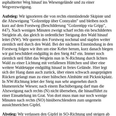
asphaltierter Weg hinauf ins Wiesengelände und zu einer
Wegverzweigung.
Aufstieg:
Wir ignorieren die von rechts einmündende Skipiste und
die Abzweigung "Golzentipp über Connyalm" und bleiben noch
kurz auf dem Forstweg (Beschilderung "Golzentipp via Gripp",
#47). Nach wenigen Minuten zweigt scharf rechts ein beschildertes
Steiglein ab, das gleich in ordentlicher Steigung den Wald hinauf
leitet (NW). Wir queren den Forstweg nochmal und stapfen weiter
ziemlich steil durch den Wald. Bei der nächsten Einmündung in den
Forstweg folgen wir ihm um eine Kehre herum, kurz danach biegen
wir gut beschildert endgültig in den Steig #47 ein. Immer noch
ziemlich steil führt das Weglein nun in N-Richtung durch lichten
Wald zu einer Lichtung mit verfallenen Hüttchen und über eine
weitere Waldetappe endgültig hinauf in freies Gelände. Hier legt
sich der Hang dann auch zurück, über einen schwach ausgeprägten
Rücken gelangt man zu einer hübschen Almhütte mit Picknickplatz.
In NW-Richtung leitet der Steig nun sehr angenehm durch
blumenreiche Wiesen; nach einem Bachübergang darf man die
Abzweigung nach rechts (N) nicht übersehen, die hinaufführt zu
einer Einsattelung im Grat. Von dort muss man nur noch wenige
Minuten nach rechts (NO) hinüberschlendern zum ungemein
aussichtsreichen Gipfel.
Abstieg:
Wir verlassen den Gipfel in SO-Richtung und steigen ab