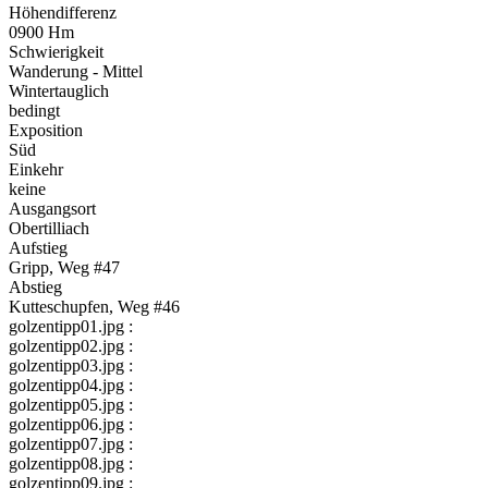
Höhendifferenz
0900 Hm
Schwierigkeit
Wanderung - Mittel
Wintertauglich
bedingt
Exposition
Süd
Einkehr
keine
Ausgangsort
Obertilliach
Aufstieg
Gripp, Weg #47
Abstieg
Kutteschupfen, Weg #46
golzentipp01.jpg :
golzentipp02.jpg :
golzentipp03.jpg :
golzentipp04.jpg :
golzentipp05.jpg :
golzentipp06.jpg :
golzentipp07.jpg :
golzentipp08.jpg :
golzentipp09.jpg :