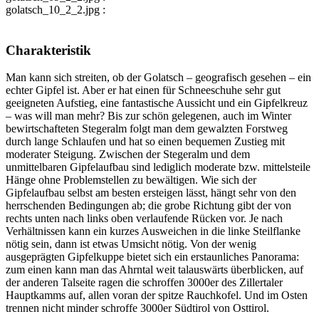
golatsch_10_2_2.jpg :
Charakteristik
Man kann sich streiten, ob der Golatsch – geografisch gesehen – ein
echter Gipfel ist. Aber er hat einen für Schneeschuhe sehr gut
geeigneten Aufstieg, eine fantastische Aussicht und ein Gipfelkreuz
– was will man mehr? Bis zur schön gelegenen, auch im Winter
bewirtschafteten Stegeralm folgt man dem gewalzten Forstweg
durch lange Schlaufen und hat so einen bequemen Zustieg mit
moderater Steigung. Zwischen der Stegeralm und dem
unmittelbaren Gipfelaufbau sind lediglich moderate bzw. mittelsteile
Hänge ohne Problemstellen zu bewältigen. Wie sich der
Gipfelaufbau selbst am besten ersteigen lässt, hängt sehr von den
herrschenden Bedingungen ab; die grobe Richtung gibt der von
rechts unten nach links oben verlaufende Rücken vor. Je nach
Verhältnissen kann ein kurzes Ausweichen in die linke Steilflanke
nötig sein, dann ist etwas Umsicht nötig. Von der wenig
ausgeprägten Gipfelkuppe bietet sich ein erstaunliches Panorama:
zum einen kann man das Ahrntal weit talauswärts überblicken, auf
der anderen Talseite ragen die schroffen 3000er des Zillertaler
Hauptkamms auf, allen voran der spitze Rauchkofel. Und im Osten
trennen nicht minder schroffe 3000er Südtirol von Osttirol.