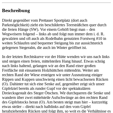
Beschreibung
Direkt gegenüber vom Prettauer Sportplatz (dort auch
Parkmöglichkeit) zieht ein beschildertes Teersträßchen quer durch
die freien Hänge (SW). Vor einem Gehöft biegt man – den
Wegweisern folgend – links ab und folgt nun immer dem i. d. R.
gewalzten und oft auch als Rodelbahn genutzten Forstweg #10 in
weiten Schlaufen und bequemer Steigung bis zur aussichtsreich
gelegenen Stegeralm, die auch im Winter geöffnet ist.
In der letzten Rechtskurve vor der Hütte wenden wir uns nach links
und steigen einen freien, mittelsteilen Hang hinauf. Etwas schräg
nach links haltend, gelangen wir an den Rand einer großen
Freifläche mit einsamem Holzhüttchen mittendrin. Weiter am
rechten Rand der Wiese ersteigen wir unter Ausnutzung einiger
Rippen und Kuppen unschwierig einen licht bewachsenen Rücken
(O). Dahinter tut sich eine Senke auf, gegenüber zeigt sich unser
Gipfelziel bereits als runder Gupf vor der spektakulären
Dreiecksgestalt des Steger Ötschen. Wir durchqueren die Senke und
wandern über zwei mittelsteile Aufschwünge an den rechten Rand
des Gipfelstocks heran (O). Am besten steigt man hier – kurzzeitig
etwas steiler – direkt nach halblinks auf den vom Gipfel
herabziehenden Rücken und folgt ihm, so weit es die Verhältnisse es