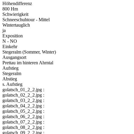
Höhendifferenz
800 Hm
Schwierigkeit
Schneeschuhtour - Mittel
Wintertauglich
ja
Exposition
N - NO
Einkehr
Stegeralm (Sommer, Winter)
Ausgangsort
Prettau im hinteren Ahrntal
Aufstieg
Stegeralm
Abstieg
s. Aufstieg
golatsch_01_2_2.jpg :
golatsch_02_2_2.jpg :
golatsch_03_2_2.jpg :
golatsch_04_2_2.jpg :
golatsch_05_2_2.jpg :
golatsch_06_2_2.jpg :
golatsch_07_2_2.jpg :
golatsch_08_2_2.jpg :
golatsch_09_2_2.jpg :