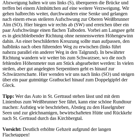
Abzweigung halten wir uns links (S), überqueren die Brücke und
treffen bei einem Almhüttchen auf eine weitere Verzweigung. Wir
gehen halbrechts weiter, durchwandern eine Senke und gelangen
nach einem etwas steileren Aufschwung zur Oberen Weißbrunner
Alm (SO). Hier biegen wir rechts ab (SW) und erreichen über ein
paar Aufschwünge einen flachen Talboden. Vorbei am Langsee geht
es in gleichbleibender Richtung ohne nennenswerten Höhengewinn
dahin. An einer beschilderten Kreuzung sollte man aufpassen, den
halblinks nach oben führenden Weg zu erwischen (links führt
nahezu parallel ein anderer Weg in den Talgrund). In bewährter
Richtung wandern wir weiter bis zum Schwarzsee, wo die noch
fehlenden Höhenmeter nun am Stück abgearbeitet werden: In vielen
steilen, aber gut angelegten Serpentinen geht es hinauf zur
Schwärzerscharte. Hier wenden wir uns nach links (SO) und steigen
über ein paar gutmütige Gratbuckel hinauf zum Doppelgipfel der
Gleck.
Tipp:
Wer das Auto in St. Gertraud stehen lässt und mit dem
Linienbus zum Weißbrunner See fährt, kann eine schöne Rundtour
machen: Aufstieg wie beschrieben, Abstieg zu den Haselgruber
Seen und zur gleichnamigen, bewirtschafteten Hütte und Rückkehr
nach St. Gertraud durch das Kirchbergtal.
Vorsicht:
Deutlich erhöhte Gehzeit aufgrund der langen
Flachetappen!