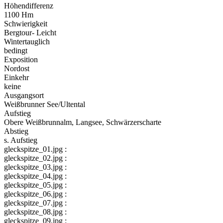
Höhendifferenz
1100 Hm
Schwierigkeit
Bergtour- Leicht
Wintertauglich
bedingt
Exposition
Nordost
Einkehr
keine
Ausgangsort
Weißbrunner See/Ultental
Aufstieg
Obere Weißbrunnalm, Langsee, Schwärzerscharte
Abstieg
s. Aufstieg
gleckspitze_01.jpg :
gleckspitze_02.jpg :
gleckspitze_03.jpg :
gleckspitze_04.jpg :
gleckspitze_05.jpg :
gleckspitze_06.jpg :
gleckspitze_07.jpg :
gleckspitze_08.jpg :
gleckspitze_09.jpg :