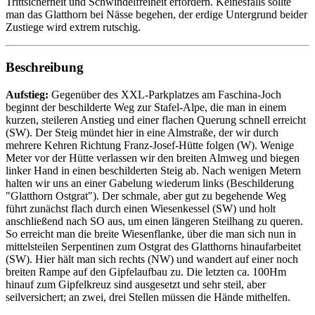
Trittsicherheit und Schwindelfreiheit erfordern. Keinesfalls sollte
man das Glatthorn bei Nässe begehen, der erdige Untergrund beider
Zustiege wird extrem rutschig.
Beschreibung
Aufstieg:
Gegenüber des XXL-Parkplatzes am Faschina-Joch
beginnt der beschilderte Weg zur Stafel-Alpe, die man in einem
kurzen, steileren Anstieg und einer flachen Querung schnell erreicht
(SW). Der Steig mündet hier in eine Almstraße, der wir durch
mehrere Kehren Richtung Franz-Josef-Hütte folgen (W). Wenige
Meter vor der Hütte verlassen wir den breiten Almweg und biegen
linker Hand in einen beschilderten Steig ab. Nach wenigen Metern
halten wir uns an einer Gabelung wiederum links (Beschilderung
"Glatthorn Ostgrat"). Der schmale, aber gut zu begehende Weg
führt zunächst flach durch einen Wiesenkessel (SW) und holt
anschließend nach SO aus, um einen längeren Steilhang zu queren.
So erreicht man die breite Wiesenflanke, über die man sich nun in
mittelsteilen Serpentinen zum Ostgrat des Glatthorns hinaufarbeitet
(SW). Hier hält man sich rechts (NW) und wandert auf einer noch
breiten Rampe auf den Gipfelaufbau zu. Die letzten ca. 100Hm
hinauf zum Gipfelkreuz sind ausgesetzt und sehr steil, aber
seilversichert; an zwei, drei Stellen müssen die Hände mithelfen.