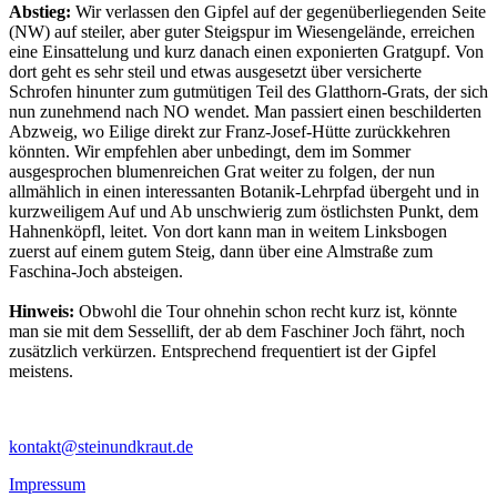
Abstieg:
Wir verlassen den Gipfel auf der gegenüberliegenden Seite
(NW) auf steiler, aber guter Steigspur im Wiesengelände, erreichen
eine Einsattelung und kurz danach einen exponierten Gratgupf. Von
dort geht es sehr steil und etwas ausgesetzt über versicherte
Schrofen hinunter zum gutmütigen Teil des Glatthorn-Grats, der sich
nun zunehmend nach NO wendet. Man passiert einen beschilderten
Abzweig, wo Eilige direkt zur Franz-Josef-Hütte zurückkehren
könnten. Wir empfehlen aber unbedingt, dem im Sommer
ausgesprochen blumenreichen Grat weiter zu folgen, der nun
allmählich in einen interessanten Botanik-Lehrpfad übergeht und in
kurzweiligem Auf und Ab unschwierig zum östlichsten Punkt, dem
Hahnenköpfl, leitet. Von dort kann man in weitem Linksbogen
zuerst auf einem gutem Steig, dann über eine Almstraße zum
Faschina-Joch absteigen.
Hinweis:
Obwohl die Tour ohnehin schon recht kurz ist, könnte
man sie mit dem Sessellift, der ab dem Faschiner Joch fährt, noch
zusätzlich verkürzen. Entsprechend frequentiert ist der Gipfel
meistens.
kontakt@steinundkraut.de
Impressum