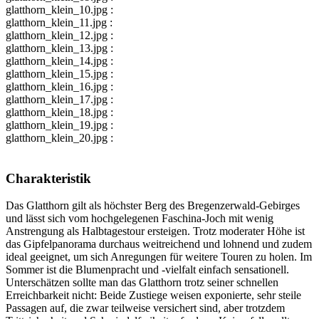
glatthorn_klein_10.jpg :
glatthorn_klein_11.jpg :
glatthorn_klein_12.jpg :
glatthorn_klein_13.jpg :
glatthorn_klein_14.jpg :
glatthorn_klein_15.jpg :
glatthorn_klein_16.jpg :
glatthorn_klein_17.jpg :
glatthorn_klein_18.jpg :
glatthorn_klein_19.jpg :
glatthorn_klein_20.jpg :
Charakteristik
Das Glatthorn gilt als höchster Berg des Bregenzerwald-Gebirges
und lässt sich vom hochgelegenen Faschina-Joch mit wenig
Anstrengung als Halbtagestour ersteigen. Trotz moderater Höhe ist
das Gipfelpanorama durchaus weitreichend und lohnend und zudem
ideal geeignet, um sich Anregungen für weitere Touren zu holen. Im
Sommer ist die Blumenpracht und -vielfalt einfach sensationell.
Unterschätzen sollte man das Glatthorn trotz seiner schnellen
Erreichbarkeit nicht: Beide Zustiege weisen exponierte, sehr steile
Passagen auf, die zwar teilweise versichert sind, aber trotzdem