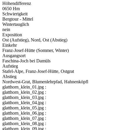
Höhendifferenz
0650 Hm
Schwierigkeit
Bergtour - Mittel
Wintertauglich
nein
Exposition
Ost (Aufstieg), Nord, Ost (Abstieg)
Einkehr
Franz-Josef-Hütte (Sommer, Winter)
Ausgangsort
Faschina-Joch bei Damüls
Aufstieg
Stafel-Alpe, Franz-Josef-Hütte, Ostgrat
Abstieg
Nordwest-Grat, Blumenlehrpfad, Hahnenköpfl
glatthorn_klein_01.jpg :
glatthorn_klein_02.jpg :
glatthorn_klein_03.jpg :
glatthorn_klein_04.jpg :
glatthorn_klein_05.jpg :
glatthorn_klein_06.jpg :
glatthorn_klein_07.jpg :
glatthorn_klein_08.jpg :
glatthorn_klein_09.jpg :