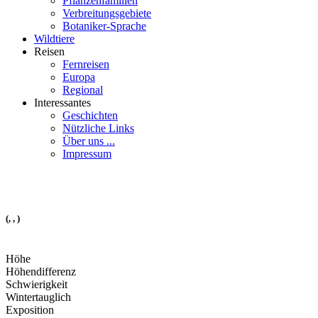
Pflanzenfamilien
Verbreitungsgebiete
Botaniker-Sprache
Wildtiere
Reisen
Fernreisen
Europa
Regional
Interessantes
Geschichten
Nützliche Links
Über uns ...
Impressum
(, , )
Höhe
Höhendifferenz
Schwierigkeit
Wintertauglich
Exposition