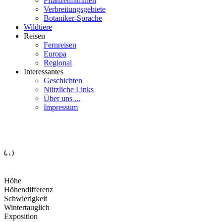
Pflanzenfamilien
Verbreitungsgebiete
Botaniker-Sprache
Wildtiere
Reisen
Fernreisen
Europa
Regional
Interessantes
Geschichten
Nützliche Links
Über uns ...
Impressum
(, , )
Höhe
Höhendifferenz
Schwierigkeit
Wintertauglich
Exposition