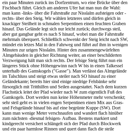
ein paar Minuten zurück ins Dorfzentrum, wo eine Brücke über den
Fischbach führt. Gleich am anderen Ufer hat man nun die Wahl:
man kann -links- über die Fahrstraße zur Nisslalm aufsteigen oder -
rechts- über den Steig. Wir wählen letzteres und dürfen gleich in
knackiger Steilheit in schmalen Serpentinen einen feuchten Graben
hinauf. Das Gelände legt sich nur leicht zurück; durchwegs steil,
aber gut gangbar geht es nach S hinauf, wobei man die Fahrstraße
mehrmals überquert. Schließlich schwenkt der Steig leicht nach SW,
mündet ein letzes Mal in den Fahrweg und führt auf ihm in wenigen
Minuten zur urigen Nisslalm. Hinter den zusammengewürfelten
Almgebäuden in gleicher Richtung weiter, an einer beschilderten
Verzweigung hält man sich rechts. Der felsige Steig führt nun ein
längeres Stück ohne Höhengewinn nach W bis in einen Talkessel
unterhalb des Gamskogels ("Gasse"). Man verlässt das Almgelände
im Talschluss und steigt etwas steiler nach SO hinauf zu einer
Geländekante; bereits hier sind einige niedrige Felsbänke sehr
fürsorglich mit Tritthilfen und Seilen ausgestattet. Nach dem kurzen
Flachstück leitet der Pfad wieder nach W zum eigentlich Fuß des
Gamkogels. Dort werden nun keine Höhenmeter mehr verschenkt;
sehr steil geht es in vielen engen Serpentinen einen Mix aus Gras-
und Felsgelände hinauf bis auf eine begrünte Kuppe (SW). Dort
kann man wenige Meter verschnaufen und wandert flach hinüber
zum nächsten -diesmal felsigen- Aufbau. Bestens markiert und
kindgerecht versichert schlängelt sich der Pfad durch Blockwerk
und ein paar harmlose Rinnen und quert dann flach die steile