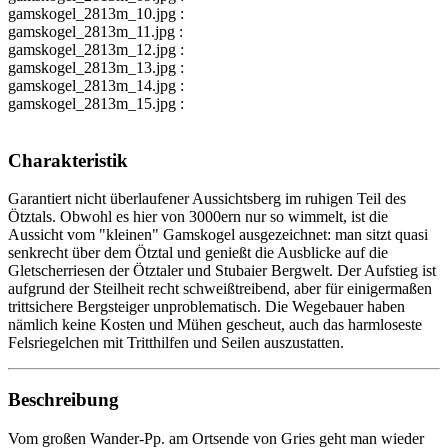
gamskogel_2813m_10.jpg :
gamskogel_2813m_11.jpg :
gamskogel_2813m_12.jpg :
gamskogel_2813m_13.jpg :
gamskogel_2813m_14.jpg :
gamskogel_2813m_15.jpg :
Charakteristik
Garantiert nicht überlaufener Aussichtsberg im ruhigen Teil des
Ötztals. Obwohl es hier von 3000ern nur so wimmelt, ist die
Aussicht vom "kleinen" Gamskogel ausgezeichnet: man sitzt quasi
senkrecht über dem Ötztal und genießt die Ausblicke auf die
Gletscherriesen der Ötztaler und Stubaier Bergwelt. Der Aufstieg ist
aufgrund der Steilheit recht schweißtreibend, aber für einigermaßen
trittsichere Bergsteiger unproblematisch. Die Wegebauer haben
nämlich keine Kosten und Mühen gescheut, auch das harmloseste
Felsriegelchen mit Tritthilfen und Seilen auszustatten.
Beschreibung
Vom großen Wander-Pp. am Ortsende von Gries geht man wieder