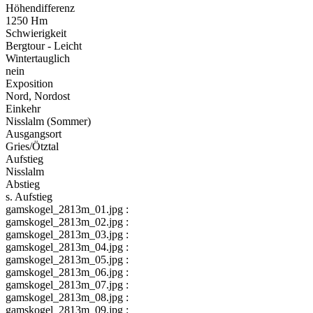
Höhendifferenz
1250 Hm
Schwierigkeit
Bergtour - Leicht
Wintertauglich
nein
Exposition
Nord, Nordost
Einkehr
Nisslalm (Sommer)
Ausgangsort
Gries/Ötztal
Aufstieg
Nisslalm
Abstieg
s. Aufstieg
gamskogel_2813m_01.jpg :
gamskogel_2813m_02.jpg :
gamskogel_2813m_03.jpg :
gamskogel_2813m_04.jpg :
gamskogel_2813m_05.jpg :
gamskogel_2813m_06.jpg :
gamskogel_2813m_07.jpg :
gamskogel_2813m_08.jpg :
gamskogel_2813m_09.jpg :