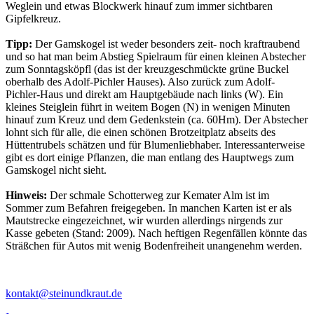
Weglein und etwas Blockwerk hinauf zum immer sichtbaren
Gipfelkreuz.
Tipp:
Der Gamskogel ist weder besonders zeit- noch kraftraubend
und so hat man beim Abstieg Spielraum für einen kleinen Abstecher
zum Sonntagsköpfl (das ist der kreuzgeschmückte grüne Buckel
oberhalb des Adolf-Pichler Hauses). Also zurück zum Adolf-
Pichler-Haus und direkt am Hauptgebäude nach links (W). Ein
kleines Steiglein führt in weitem Bogen (N) in wenigen Minuten
hinauf zum Kreuz und dem Gedenkstein (ca. 60Hm). Der Abstecher
lohnt sich für alle, die einen schönen Brotzeitplatz abseits des
Hüttentrubels schätzen und für Blumenliebhaber. Interessanterweise
gibt es dort einige Pflanzen, die man entlang des Hauptwegs zum
Gamskogel nicht sieht.
Hinweis:
Der schmale Schotterweg zur Kemater Alm ist im
Sommer zum Befahren freigegeben. In manchen Karten ist er als
Mautstrecke eingezeichnet, wir wurden allerdings nirgends zur
Kasse gebeten (Stand: 2009). Nach heftigen Regenfällen könnte das
Sträßchen für Autos mit wenig Bodenfreiheit unangenehm werden.
kontakt@steinundkraut.de