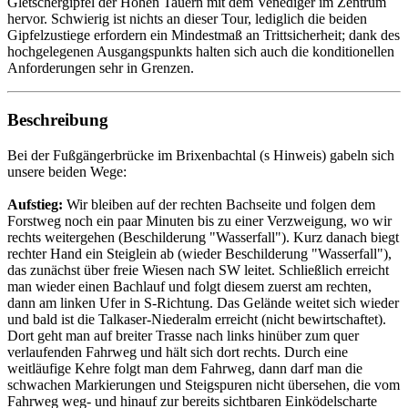
Gletschergipfel der Hohen Tauern mit dem Venediger im Zentrum
hervor. Schwierig ist nichts an dieser Tour, lediglich die beiden
Gipfelzustiege erfordern ein Mindestmaß an Trittsicherheit; dank des
hochgelegenen Ausgangspunkts halten sich auch die konditionellen
Anforderungen sehr in Grenzen.
Beschreibung
Bei der Fußgängerbrücke im Brixenbachtal (s Hinweis) gabeln sich
unsere beiden Wege:
Aufstieg:
Wir bleiben auf der rechten Bachseite und folgen dem
Forstweg noch ein paar Minuten bis zu einer Verzweigung, wo wir
rechts weitergehen (Beschilderung "Wasserfall"). Kurz danach biegt
rechter Hand ein Steiglein ab (wieder Beschilderung "Wasserfall"),
das zunächst über freie Wiesen nach SW leitet. Schließlich erreicht
man wieder einen Bachlauf und folgt diesem zuerst am rechten,
dann am linken Ufer in S-Richtung. Das Gelände weitet sich wieder
und bald ist die Talkaser-Niederalm erreicht (nicht bewirtschaftet).
Dort geht man auf breiter Trasse nach links hinüber zum quer
verlaufenden Fahrweg und hält sich dort rechts. Durch eine
weitläufige Kehre folgt man dem Fahrweg, dann darf man die
schwachen Markierungen und Steigspuren nicht übersehen, die vom
Fahrweg weg- und hinauf zur bereits sichtbaren Einködelscharte