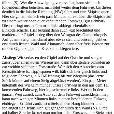
führen (S). Wer die Abzweigung verpasst hat, kann sich auch
folgendermaßen behelfen: man folgt weiter dem Fahrweg, bis dieser
deutlich in die falsche Richtung (NW) führt und eine Skipiste quert.
Hier steigt man einfach ein paar Minuten direkt über die Skipiste auf
zu einem weiter oben quer verlaufenden Forstweg (gut sichtbar).
Dieser bringt uns -sofern man links abbiegt- ebenfalls zur
Einködelscharte. Hier beginnt dann auch -gut beschildert und
markiert- der Gipfelanstieg über den Westgrat des Gampenkogels.
Auf gutem Steig, manchmal aber etwas steil und bröselig, geht es
erst durch lichten Wald und Almrausch, dann über freie Wiesen zur
runden Gipfelkuppe mit Kreuz und Liegewiese.
Abstieg:
Wir verlassen den Gipfel auf der Ostseite und steigen
zuerst über einen guten Wiesensteig, dann über steilere Schrofen ab
zur weithin sichtbaren Forststraße. Wer sich den Abstecher zum
Kreuzjöchlsee (s. Tipp) sparen will, hält sich hier gleich links und
folgt dem Fahrweg in NO-Richtung bis zur Wiegalm (das letzte
Stück könnte auf einem Steig abgekürzt werden). Ein paar Meter
unterhalb der Wiegalm mündet unser Forstweg in den aus dem Tal
kommenden Fahrweg, hier logischerweise links. Wer nicht den
ganzen Weg zurück zum Auto auf dem Fahrweg zurücklegen mag,
kann nach wenigen Minuten links in einen beschilderten Fußweg
einbiegen. Er führt zunächst mittelsteil den Hang hinunter und
schlängelt sich schließlich gut gangbar durch den Wald (N). Circa
auf halber Strecke kreuzt man nochmal den Forstweg, der Steig setzt