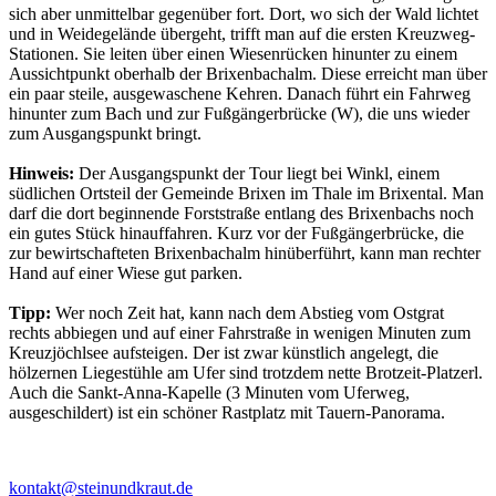
sich aber unmittelbar gegenüber fort. Dort, wo sich der Wald lichtet
und in Weidegelände übergeht, trifft man auf die ersten Kreuzweg-
Stationen. Sie leiten über einen Wiesenrücken hinunter zu einem
Aussichtpunkt oberhalb der Brixenbachalm. Diese erreicht man über
ein paar steile, ausgewaschene Kehren. Danach führt ein Fahrweg
hinunter zum Bach und zur Fußgängerbrücke (W), die uns wieder
zum Ausgangspunkt bringt.
Hinweis:
Der Ausgangspunkt der Tour liegt bei Winkl, einem
südlichen Ortsteil der Gemeinde Brixen im Thale im Brixental. Man
darf die dort beginnende Forststraße entlang des Brixenbachs noch
ein gutes Stück hinauffahren. Kurz vor der Fußgängerbrücke, die
zur bewirtschafteten Brixenbachalm hinüberführt, kann man rechter
Hand auf einer Wiese gut parken.
Tipp:
Wer noch Zeit hat, kann nach dem Abstieg vom Ostgrat
rechts abbiegen und auf einer Fahrstraße in wenigen Minuten zum
Kreuzjöchlsee aufsteigen. Der ist zwar künstlich angelegt, die
hölzernen Liegestühle am Ufer sind trotzdem nette Brotzeit-Platzerl.
Auch die Sankt-Anna-Kapelle (3 Minuten vom Uferweg,
ausgeschildert) ist ein schöner Rastplatz mit Tauern-Panorama.
kontakt@steinundkraut.de