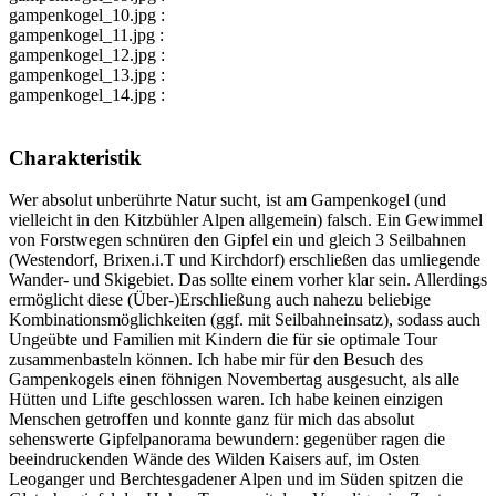
gampenkogel_10.jpg :
gampenkogel_11.jpg :
gampenkogel_12.jpg :
gampenkogel_13.jpg :
gampenkogel_14.jpg :
Charakteristik
Wer absolut unberührte Natur sucht, ist am Gampenkogel (und
vielleicht in den Kitzbühler Alpen allgemein) falsch. Ein Gewimmel
von Forstwegen schnüren den Gipfel ein und gleich 3 Seilbahnen
(Westendorf, Brixen.i.T und Kirchdorf) erschließen das umliegende
Wander- und Skigebiet. Das sollte einem vorher klar sein. Allerdings
ermöglicht diese (Über-)Erschließung auch nahezu beliebige
Kombinationsmöglichkeiten (ggf. mit Seilbahneinsatz), sodass auch
Ungeübte und Familien mit Kindern die für sie optimale Tour
zusammenbasteln können. Ich habe mir für den Besuch des
Gampenkogels einen föhnigen Novembertag ausgesucht, als alle
Hütten und Lifte geschlossen waren. Ich habe keinen einzigen
Menschen getroffen und konnte ganz für mich das absolut
sehenswerte Gipfelpanorama bewundern: gegenüber ragen die
beeindruckenden Wände des Wilden Kaisers auf, im Osten
Leoganger und Berchtesgadener Alpen und im Süden spitzen die