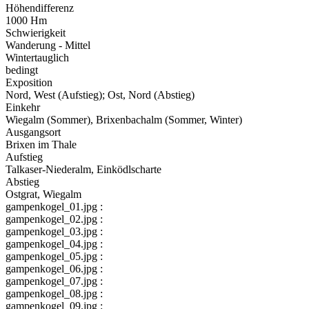
Höhendifferenz
1000 Hm
Schwierigkeit
Wanderung - Mittel
Wintertauglich
bedingt
Exposition
Nord, West (Aufstieg); Ost, Nord (Abstieg)
Einkehr
Wiegalm (Sommer), Brixenbachalm (Sommer, Winter)
Ausgangsort
Brixen im Thale
Aufstieg
Talkaser-Niederalm, Einködlscharte
Abstieg
Ostgrat, Wiegalm
gampenkogel_01.jpg :
gampenkogel_02.jpg :
gampenkogel_03.jpg :
gampenkogel_04.jpg :
gampenkogel_05.jpg :
gampenkogel_06.jpg :
gampenkogel_07.jpg :
gampenkogel_08.jpg :
gampenkogel_09.jpg :