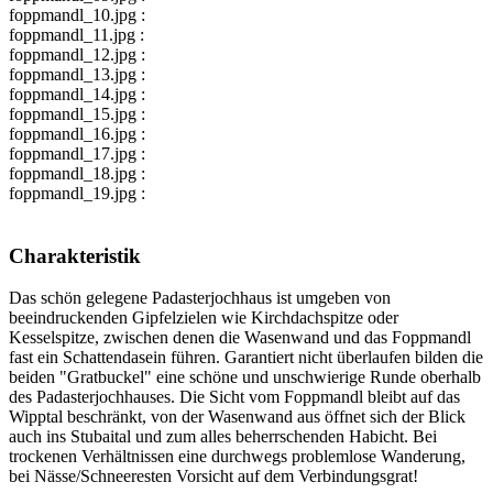
foppmandl_10.jpg :
foppmandl_11.jpg :
foppmandl_12.jpg :
foppmandl_13.jpg :
foppmandl_14.jpg :
foppmandl_15.jpg :
foppmandl_16.jpg :
foppmandl_17.jpg :
foppmandl_18.jpg :
foppmandl_19.jpg :
Charakteristik
Das schön gelegene Padasterjochhaus ist umgeben von
beeindruckenden Gipfelzielen wie Kirchdachspitze oder
Kesselspitze, zwischen denen die Wasenwand und das Foppmandl
fast ein Schattendasein führen. Garantiert nicht überlaufen bilden die
beiden "Gratbuckel" eine schöne und unschwierige Runde oberhalb
des Padasterjochhauses. Die Sicht vom Foppmandl bleibt auf das
Wipptal beschränkt, von der Wasenwand aus öffnet sich der Blick
auch ins Stubaital und zum alles beherrschenden Habicht. Bei
trockenen Verhältnissen eine durchwegs problemlose Wanderung,
bei Nässe/Schneeresten Vorsicht auf dem Verbindungsgrat!