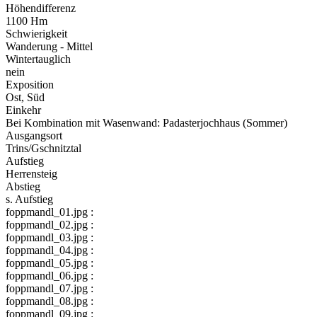
Höhendifferenz
1100 Hm
Schwierigkeit
Wanderung - Mittel
Wintertauglich
nein
Exposition
Ost, Süd
Einkehr
Bei Kombination mit Wasenwand: Padasterjochhaus (Sommer)
Ausgangsort
Trins/Gschnitztal
Aufstieg
Herrensteig
Abstieg
s. Aufstieg
foppmandl_01.jpg :
foppmandl_02.jpg :
foppmandl_03.jpg :
foppmandl_04.jpg :
foppmandl_05.jpg :
foppmandl_06.jpg :
foppmandl_07.jpg :
foppmandl_08.jpg :
foppmandl_09.jpg :