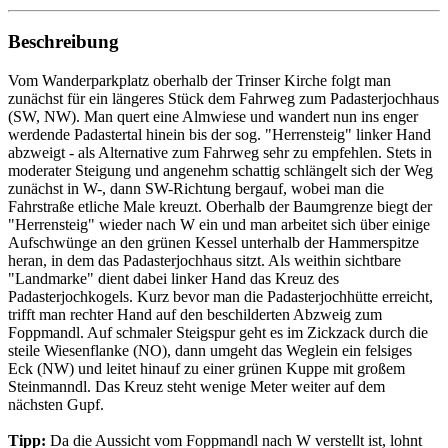
Beschreibung
Vom Wanderparkplatz oberhalb der Trinser Kirche folgt man
zunächst für ein längeres Stück dem Fahrweg zum Padasterjochhaus
(SW, NW). Man quert eine Almwiese und wandert nun ins enger
werdende Padastertal hinein bis der sog. "Herrensteig" linker Hand
abzweigt - als Alternative zum Fahrweg sehr zu empfehlen. Stets in
moderater Steigung und angenehm schattig schlängelt sich der Weg
zunächst in W-, dann SW-Richtung bergauf, wobei man die
Fahrstraße etliche Male kreuzt. Oberhalb der Baumgrenze biegt der
"Herrensteig" wieder nach W ein und man arbeitet sich über einige
Aufschwünge an den grünen Kessel unterhalb der Hammerspitze
heran, in dem das Padasterjochhaus sitzt. Als weithin sichtbare
"Landmarke" dient dabei linker Hand das Kreuz des
Padasterjochkogels. Kurz bevor man die Padasterjochhütte erreicht,
trifft man rechter Hand auf den beschilderten Abzweig zum
Foppmandl. Auf schmaler Steigspur geht es im Zickzack durch die
steile Wiesenflanke (NO), dann umgeht das Weglein ein felsiges
Eck (NW) und leitet hinauf zu einer grünen Kuppe mit großem
Steinmanndl. Das Kreuz steht wenige Meter weiter auf dem
nächsten Gupf.
Tipp:
Da die Aussicht vom Foppmandl nach W verstellt ist, lohnt